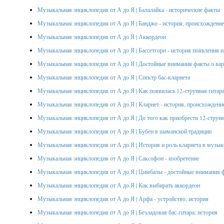
Музыкальная энциклопедия от А до Я | Балалайка - исторические факты
Музыкальная энциклопедия от А до Я | Банджо - история, происхождение
Музыкальная энциклопедия от А до Я | Аккордеон
Музыкальная энциклопедия от А до Я | Бассетгорн - история появления и
Музыкальная энциклопедия от А до Я | Достойные внимания факты о вар
Музыкальная энциклопедия от А до Я | Спектр бас-кларнета
Музыкальная энциклопедия от А до Я | Как появилась 12-струнная гитар
Музыкальная энциклопедия от А до Я | Кларнет - история, происхождени
Музыкальная энциклопедия от А до Я | До того как приобрести 12-струн
Музыкальная энциклопедия от А до Я | Бубен в шаманской традиции
Музыкальная энциклопедия от А до Я | История и роль кларнета в музык
Музыкальная энциклопедия от А до Я | Саксофон - изобретение
Музыкальная энциклопедия от А до Я | Цимбалы - достойные внимания 
Музыкальная энциклопедия от А до Я | Как выбирать аккордеон
Музыкальная энциклопедия от А до Я | Арфа - устройство, история
Музыкальная энциклопедия от А до Я | Безладовая бас-гитара: история