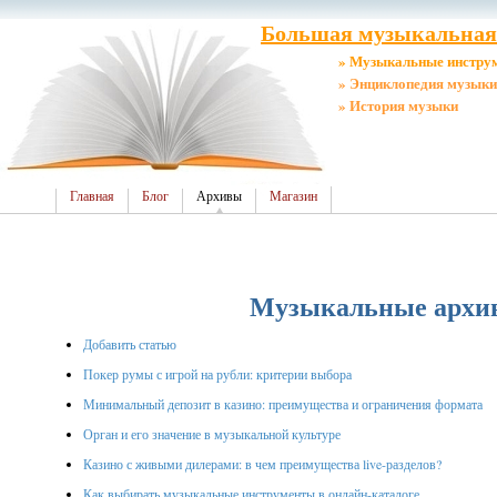
Большая музыкальная 
» Музыкальные инстру
» Энциклопедия музыки
» История музыки
Главная
Блог
Архивы
Магазин
Музыкальные архи
Добавить статью
Покер румы с игрой на рубли: критерии выбора
Минимальный депозит в казино: преимущества и ограничения формата
Орган и его значение в музыкальной культуре
Казино с живыми дилерами: в чем преимущества live-разделов?
Как выбирать музыкальные инструменты в онлайн-каталоге