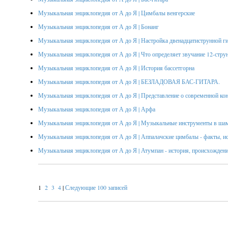
Музыкальная энциклопедия от А до Я | Цимбалы венгерские
Музыкальная энциклопедия от А до Я | Бонанг
Музыкальная энциклопедия от А до Я | Настройка двенадцатиструнной г
Музыкальная энциклопедия от А до Я | Что определяет звучание 12-стру
Музыкальная энциклопедия от А до Я | История бассетгорна
Музыкальная энциклопедия от А до Я | БЕЗЛАДОВАЯ БАС-ГИТАРА.
Музыкальная энциклопедия от А до Я | Представление о современной ко
Музыкальная энциклопедия от А до Я | Арфа
Музыкальная энциклопедия от А до Я | Музыкальные инструменты в ша
Музыкальная энциклопедия от А до Я | Аппалачские цимбалы - факты, и
Музыкальная энциклопедия от А до Я | Атумпан - история, происхожден
1
2
3
4
|
Следующие 100 записей