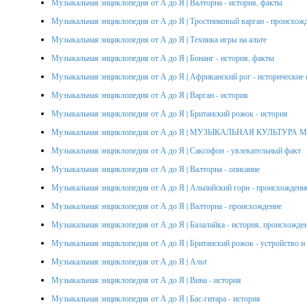
Музыкальная энциклопедия от А до Я | Валторна - история, факты
Музыкальная энциклопедия от А до Я | Тростниковый варган - происхож
Музыкальная энциклопедия от А до Я | Техника игры на альте
Музыкальная энциклопедия от А до Я | Бонанг - история, факты
Музыкальная энциклопедия от А до Я | Африканский рог - исторические
Музыкальная энциклопедия от А до Я | Варган - история
Музыкальная энциклопедия от А до Я | Британский рожок - история
Музыкальная энциклопедия от А до Я | МУЗЫКАЛЬНАЯ КУЛЬТУРА
Музыкальная энциклопедия от А до Я | Саксофон - увлекательный факт
Музыкальная энциклопедия от А до Я | Валторна - описание
Музыкальная энциклопедия от А до Я | Альпийский горн - происхождение
Музыкальная энциклопедия от А до Я | Валторна - происхождение
Музыкальная энциклопедия от А до Я | Балалайка - история, происхожде
Музыкальная энциклопедия от А до Я | Британский рожок - устройство и
Музыкальная энциклопедия от А до Я | Альт
Музыкальная энциклопедия от А до Я | Вина - история
Музыкальная энциклопедия от А до Я | Бас-гитара - история