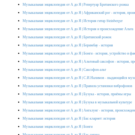
Музыкальная энциклопедия от А до Я | Репертуар Британского рожка
Музыкальная энциклопедия от А до Я | Африканский рог - история, про
Музыкальная энциклопедия от А до Я | История гитар Steinberger
Музыкальная энциклопедия от А до Я | История и происхождение Альта
Музыкальная энциклопедия от А до Я | Британский рожок
Музыкальная энциклопедия от А до Я | Беримбау - история
Музыкальная энциклопедия от А до Я | Бонги - история, устройство и фа
Музыкальная энциклопедия от А до Я | Альтовый саксофон - история, п
Музыкальная энциклопедия от А до Я | Саксофон-альт
Музыкальная энциклопедия от А до Я | С.И.Налимов - выдающийся муз
Музыкальная энциклопедия от А до Я | Правила установки виброфонов
Музыкальная энциклопедия от А до Я | Бузука - история, приёмы игры
Музыкальная энциклопедия от А до Я | Бузука в музыкальной культуре
Музыкальная энциклопедия от А до Я | Ангклунг - история, происхожден
Музыкальная энциклопедия от А до Я | Бас-кларнет: история
Музыкальная энциклопедия от А до Я | Бонги
Музыкальная энциклопедия от А до Я | Бас-гитара