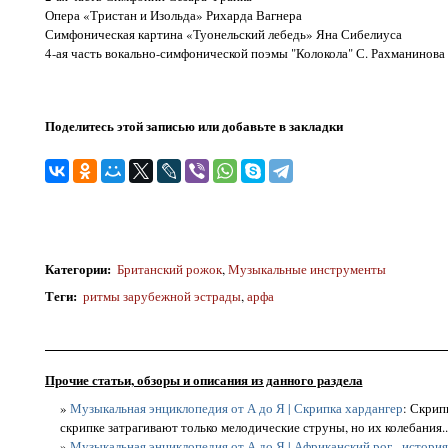
Опера «Тристан и Изольда» Рихарда Вагнера
Симфоническая картина «Туонельский лебедь» Яна Сибелиуса
4-ая часть вокально-симфонической поэмы "Колокола" С. Рахманинова
Поделитесь этой записью или добавьте в закладки
Категории
:
Британский рожок
,
Музыкальные инструменты
Теги
:
ритмы зарубежной эстрады
,
арфа
Прочие статьи, обзоры и описания из данного раздела
»
Музыкальная энциклопедия от А до Я | Скрипка хардангер
: Скрип
скрипке затрагивают только мелодические струны, но их колебания..
»
Музыкальная энциклопедия от А до Я | Африканский рог - истори