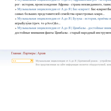
рог - история, происхождение Африка - страна неизведанного, таинст
»
Музыкальная энциклопедия от А до Я | Бас-кларнет
: Бас-кларнетБ
самых больших представителей семейства оркестровых кларн...
»
Музыкальная энциклопедия от А до Я | Бузука - история, приёмы 
игрыБузу́ки (греч. το μπουζ&o...
»
Музыкальная энциклопедия от А до Я | Цимбалы - достойные вни
достойные внимания факты Цимбалы - старый народный инструмент
Главная
Партнеры
Архив
|
|
Музыкальная энциклопедия от А до Я | Британский рожок - устройство 
Вся представленная на сайте информация является общедоступной, копир