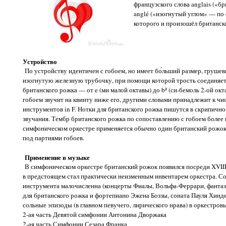
французского слова anglais («б
anglé («изогнутый углом» — по 
которого и произошёл британск
Устройство
По устройству идентичен с гобоем, но имеет бо́льший размер, груш
изогнутую железную трубочку, при помощи которой трость соединяет
британского рожка — от e (ми малой октавы) до b² (си-бемоль 2-ой ок
гобоем звучит на квинту ниже его, другими словами принадлежит к 
инструментов in F. Нотки для британского рожка пишутся в скрипичн
звучания. Тембр британского рожка по сопоставлению с гобоем более 
симфоническом оркестре применяется обычно один британский рожок,
под партиями гобоев.
Применение в музыке
В симфоническом оркестре британский рожок появился посреди XVIII 
в предстоящем стал практически неизменным инвентарем оркестра. Со
инструмента малочисленна (концерты Фиалы, Вольфа-Феррари, фантаз
для британского рожка и фортепиано Эжена Боззы, соната Пауля Хинде
сольные эпизоды (в главном певучего, лирического нрава) в оркестров
2-ая часть Девятой симфонии Антонина Дворжака
2-ая часть Симфонии Сезара Франка