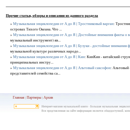
Прочие статьи, обзоры и описания из данного раздела
»
Музыкальная энциклопедия от А до Я | Тростниковый варган
: Тростни
островах Тихого Океана. Что ...
»
Музыкальная энциклопедия от А до Я | Достойные внимания факты о в
музыкальный инструмент) яв...
»
Музыкальная энциклопедия от А до Я | Бузуки - достойные внимания 
музыкальной культуре различных народо...
»
Музыкальная энциклопедия от А до Я | Кин
: КинКин - китайский стру
принципиальных инстру...
»
Музыкальная энциклопедия от А до Я | Альтовый саксофон
: Альтовый
представителей семейства са...
Главная
Партнеры
Архив
|
|
Интернет-магазин музыкальной книги - Большая музыкальная энциклопе
Вся представленная на сайте информация является общедоступной, копир