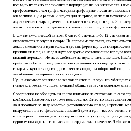
возьмусь их точно перечислить в порядке убывания значимости. Отмеч
профессионалов сам гриф и материал грифа практически не оказывают
аналогично. Ну, а разные инкрустации на грифе, колковый механизм и
акустическая гитара приметно отличается от электрогитары. У послед
являются очень необходимыми составляющими общей цепи формирова
В случае акустической гитары, будь то 6-струнка либо 12-струнная ги
определяется корпусом гитары. На первом месте стоит, как уже отмети
деки, размещение и нрав волокон дерева, форма корпуса гитары, схема
пружинами и т.д.). Следом идут все другие составляющие корпуса (бок
нижний порожек). Но их воздействие на звук приметно меньше. Имейте 
пробовать сбить с толку, расхваливая редчайшую породу дерева на б
гитары, узкую вставку из дерева жестких пород на оборотной стороне
«особенного материала» на верхней деке.
Ну, не оказывает влияние это все так приметно на звук, как убеждают 
гитаре крепкость, улучшает внешний облик, а за звук в-основном отвеча
Совершенно не обращать ни на что внимание не считая как на само зву
крайность. Наверняка, так тоже некорректно. Качество инструмента оп
да и прочностью, надежностью, устойчивостью к влаге, к времени. Кр
инкрустации на грифе, вставка в нижней деке и т.д., – все это гласит о 
конвейерное создание, а что каждую гитару вручную доводили до разум
суровом подходе к изготовлению инструмента, о качестве. Либо хотя бы