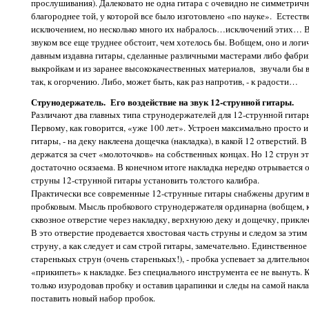
прослушивания). Далековато не одна гитара с очевидно не симметрич
благороднее той, у которой все было изготовлено «по науке». Естеств
исключением, но несколько много их набралось…исключений этих… Во
звуком все еще труднее обстоит, чем хотелось бы. Вобщем, оно и логич
давным издавна гитары, сделанные различными мастерами либо фабрик
выкройкам и из заранее высококачественных материалов, звучали бы 
так, к огорчению. Либо, может быть, как раз напротив, - к радости…
Струнодержатель. Его воздействие на звук 12-струнной гитары.
Различают два главных типа струнодержателей для 12-струнной гитар
Первому, как говорится, «уже 100 лет». Устроен максимально просто 
гитары, - на деку наклеена дощечка (накладка), в какой 12 отверстий.
держатся за счет «молоточков» на собственных концах. Но 12 струн эт
достаточно осязаема. В конечном итоге накладка нередко отрывается о
струны 12-струнной гитары установить толстого калибра.
Практически все современные 12-струнные гитары снабжены другим 
пробковым. Мысль пробкового струнодержателя ординарна (вобщем, как
сквозное отверстие через накладку, верхнуюю деку и дощечку, прикл
В это отверстие продевается хвостовая часть струны и следом за эти
струну, а как следует и сам строй гитары, замечательно. Единственно
старенькых струн (очень старенькых!), - пробка успевает за длительн
«прикипеть» к накладке. Без специального инструмента ее не вынуть.
только изуродовав пробку и оставив царапинки и следы на самой накла
поставить новый набор пробок.