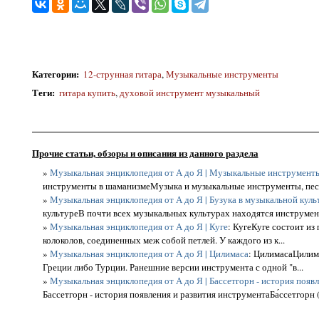
Категории
:
12-струнная гитара
,
Музыкальные инструменты
Теги
:
гитара купить
,
духовой инструмент музыкальный
Прочие статьи, обзоры и описания из данного раздела
»
Музыкальная энциклопедия от А до Я | Музыкальные инструмент
инструменты в шаманизмеМузыка и музыкальные инструменты, песн
»
Музыкальная энциклопедия от А до Я | Бузука в музыкальной куль
культуреВ почти всех музыкальных культурах находятся инструмент
»
Музыкальная энциклопедия от А до Я | Куге
: КугеКуге состоит из
колоколов, соединенных меж собой петлей. У каждого из к...
»
Музыкальная энциклопедия от А до Я | Цилимаса
: ЦилимасаЦилима
Греции либо Турции. Ранешние версии инструмента с одной "в...
»
Музыкальная энциклопедия от А до Я | Бассетгорн - история появ
Бассетгорн - история появления и развития инструментаБа́ссетгорн (не