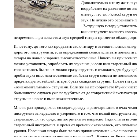
Дополнительно к тому же тип у
воздействие их различное по з
отмечу, что тип (класс) струн о
звук. Не нужно это осознавать 
12-струнную гитару установить 
как инструмент высшего класса».
непременно, при всем этом звук средней гитары приметно облагородитс
И поэтому, до того как продавать свою гитару и затевать поиски наил
дорогого инструмента, есть определенный смысл испытать поменять 
гитары на новые и заранее высококачественные. Ничего вы при всем э
можно установить, опробовать их звучание, и если ваш старенькый инс
того хотелось бы, то их можно сразу скрутить и отложить для будуще
пробы звука высококачественные свойства струн совсем не поменяютс
придется для новейшей гитары брать солидные струны. Новые гитары
«ознакомительными» струнами. Если же вы приобретаете б\у-ый инстр
большинстве случаев уже полуубитые от долговременной эксплуатаци
струны на новые и высококачественные.
Мне не раз приходилось созидать досаду и разочарование в очах челов
инструмент за недешево и уверенного в том, что новый инструмент в
старенького, и что средства потрачены не напрасно. Ради опыта вточн
старенькый инструмент, и время от времени оказывалось, что звучание
уровня. Новенькая гитара была только привлекательнее…в-основном за
ли из-за этого платить за нее столько средств?... Навряд ли. Брать инс