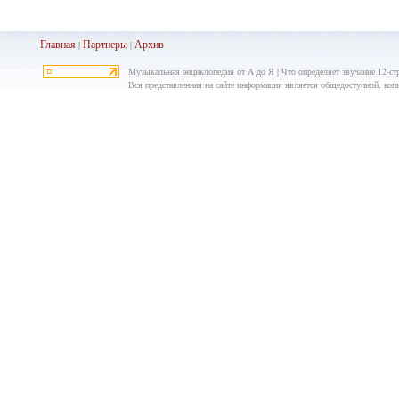
Главная
Партнеры
Архив
|
|
Музыкальная энциклопедия от А до Я | Что определяет звучание 12-стр
Вся представленная на сайте информация является общедоступной, копир