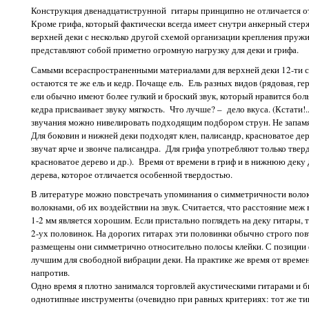
Конструкция двенадцатиструнной гитары принципно не отличается от 
Кроме грифа, который фактически всегда имеет снутри анкерный стер
верхней деки с несколько другой схемой организации крепления пружи
представляют собой приметно огромную нагрузку для деки и грифа.
Самыми всераспространенными материалами для верхней деки 12-ти с
остаются те же ель и кедр. Почаще ель. Ель разных видов (рядовая, гер
ели обычно имеют более гулкий и броский звук, который нравится бол
кедра присваивает звуку мягкость. Что лучше? – дело вкуса. (Кстати!.
звучания можно нивелировать подходящим подбором струн. Не запамя
Для боковин и нижней деки подходят клен, палисандр, красноватое дер
звучат ярче и звонче палисандра. Для грифа употребляют только твер
красноватое дерево и др.). Время от времени в гриф и в нижнюю деку 
дерева, которое отличается особенной твердостью.
В литературе можно повстречать упоминания о симметричности волок
волокнами, об их воздействии на звук. Считается, что расстояние меж 
1-2 мм является хорошим. Если пристально поглядеть на деку гитары, т
2-ух половинок. На дорогих гитарах эти половинки обычно строго по
размещены они симметрично относительно полосы клейки. С позиции 
лучшим для свободной вибрации деки. На практике же время от времен
напротив.
Одно время я плотно занимался торговлей акустическими гитарами и 
однотипные инструменты (очевидно при равных критериях: тот же тип 