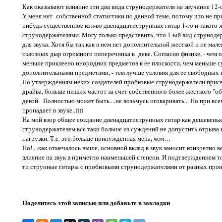
Как оказывают влияние эти два вида струнодержателя на звучание 12
У меня нет собственной статистики по данной теме, потому что не пр
нибудь существенное кол-во двенадцатиструнных гитар 1-го и такого 
струнодержателями. Могу только представить, что 1-ый вид струнодер
для звука. Хотя бы так как в нем нет дополнительной жесткой и не мал
сквозных дыр огромного поперечника в деке. Согласно физике, - чем 
меньше приклеено инородних предметов к ее плоскости, чем меньше с
дополнительными предметами, - тем лучше условия для ее свободных 
По утверждениям неких создателей пробковые струнодержатели прис
драйва, больше низких частот за счет собственного более жесткого "о
декой. Полностью может быть....не возьмусь оговаривать... Но при все
пропадает в звуке..))))
На мой взор общее создание двенадцатиструнных гитар как дешевеньк
струнодержателем все таки больше из суждений не допустить отрыва н
нагрузки. Т.е. это больше принужденная мера, чем…
Но!....как отмечалось выше, основной вклад в звук заносит конкретно в
влияние на звук в приметно наименьшей степени. И подтверждением т
ти струнные гитары с пробковыми струнодержателями от разных прои
Поделитесь этой записью или добавьте в закладки