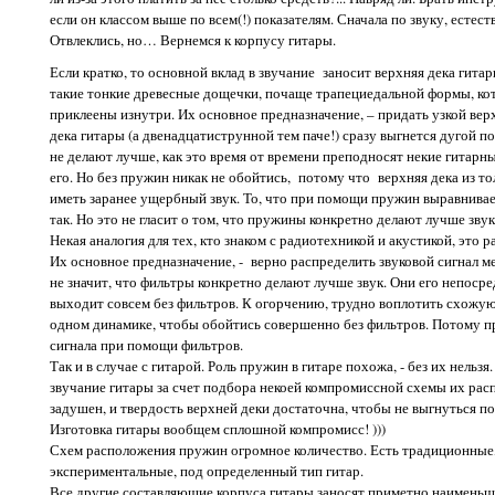
если он классом выше по всем(!) показателям. Сначала по звуку, естест
Отвлеклись, но… Вернемся к корпусу гитары.
Если кратко, то основной вклад в звучание заносит верхняя дека гит
такие тонкие древесные дощечки, почаще трапециедальной формы, кот
приклеены изнутри. Их основное предназначение, – придать узкой вер
дека гитары (а двенадцатиструнной тем паче!) сразу выгнется дугой 
не делают лучше, как это время от времени преподносят некие гитарн
его. Но без пружин никак не обойтись, потому что верхняя дека из то
иметь заранее ущербный звук. То, что при помощи пружин выравнивает
так. Но это не гласит о том, что пружины конкретно делают лучше звук
Некая аналогия для тех, кто знаком с радиотехникой и акустикой, это 
Их основное предназначение, - верно распределить звуковой сигнал 
не значит, что фильтры конкретно делают лучше звук. Они его непоср
выходит совсем без фильтров. К огорчению, трудно воплотить схожу
одном динамике, чтобы обойтись совершенно без фильтров. Потому п
сигнала при помощи фильтров.
Так и в случае с гитарой. Роль пружин в гитаре похожа, - без их нель
звучание гитары за счет подбора некоей компромиссной схемы их расп
задушен, и твердость верхней деки достаточна, чтобы не выгнуться п
Изготовка гитары вообщем сплошной компромисс! )))
Схем расположения пружин огромное количество. Есть традиционные,
экспериментальные, под определенный тип гитар.
Все другие составляющие корпуса гитары заносят приметно наименьши