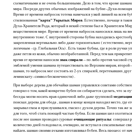
схематичными и не очень большенными. Дело в том, что кроме шамана
мира. Посреди других обычных изображений на бубне--Духи-помощник
Время от времени набросок тотема намечался узкой линией на всем буб
"карта" Укрытых Миров
стилизованная
. Естественно, почаще в тако
Духа-Хранителя Рода, который в некий степени был и Хранителем Мир
вещественном мире. Время от времени набросок наносился лишь на вн
внутреннюю тоже. С внутренней стороны бубна находилась крестообр
закрепленная вертикально либо даже горизонтально ( естественно, ве
логичным - ср. Глобальная Ось) . Есть также бубны, где в роли ручки 
даже петля из кожи, обычно необработанной. Перед тем как прикрепит
знак спирали
время от времени наносили
-- по либо против часовой ст
эмблемой умения шамана путешествовать по Верхним мирам, второй--
шаман, то набросок мог состоять из 2-ух спиралей, перетекавших друг 
лемнискату--символ бесконечности) .
При выборе дерева для обечайки шаман управлялся советами собствен
говорил о том, какой конкретно бубен он собирается сделать, что за п
медитации
беседы могли носить нрав одиночной либо даже групповой
поисках дерева для обода , шаман в конце концов находил место, где е
закрывал глаза и прислушивался, гласил с духом дерева. Точно так же
для того, чтоб стать поющей частью бубна. Если шаман шел охотиться 
очищающие ритуалы
после нее шаман проводил суровые
: совершал 
количество дней голодовал и, очевидно, не вступал в сексапильные свя
найден, шаман своими руками изготавливал бубен. Весь процесс от нач