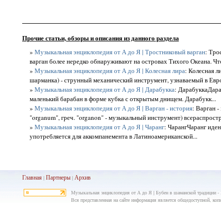
Прочие статьи, обзоры и описания из данного раздела
»
Музыкальная энциклопедия от А до Я | Тростниковый варган
: Тро
варган более нередко обнаруживают на островах Тихого Океана. Что 
»
Музыкальная энциклопедия от А до Я | Колесная лира
: Колесная л
шарманка) - струнный механический инструмент, узнаваемый в Евро
»
Музыкальная энциклопедия от А до Я | Дарабукка
: ДарабуккаДара
маленький барабан в форме кубка с открытым днищем. Дарабукк...
»
Музыкальная энциклопедия от А до Я | Варган - история
: Варган -
"organum", греч. "organon" - музыкальный инструмент) всераспростра
»
Музыкальная энциклопедия от А до Я | Чаранг
: ЧарангЧаранг иден
употребляется для аккомпанемента в Латиноамериканской...
Главная
Партнеры
Архив
|
|
Музыкальная энциклопедия от А до Я | Бубен в шаманской традиции - 
Вся представленная на сайте информация является общедоступной, копир