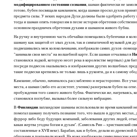
модифицированном состоянии сознания
, шаман фактически не замолк
готово, бубен посвящали камланием, когда шаман просил духов принять
предмета силы. У неких народов Духи должны были одобрить работу 
тогда и шаман опять говорил им в песне история обретения собственного
основном праздничек обретения духами и шаманом живого бубна.
На ручку и внутреннюю часть обечайки помещались бубенчики и коло
шаману как защитой от злых духов, так и симпатичной музыкой для д
подвешивались меж колокольчиками, изображали самих духов -помощни
Ни
"занимали свои места" на волшебной карте. Если шаман отчаливал в
становился лодкой, которую несет река в королевстве мертвых) для бит
посреди подвесок оказывались и изображения других волшебных предм
такие подвески крепились не только лишь к рукояти, да и к самому об
Камлание, обычно, начиналось расслабленно и нерасторопно. Все учас
места, а шаман (либо его ассистент, ученик) разогревали бубен на огне
пробуждения того самого живого бубна. Фактически же, нагреваясь, ко
становился поглубже, вызывал более сильную вибрацию.
Финляндии
В
лапландские шаманы использовали во время камланий не
помогал шаману получить познание того, что вышло в других местах,
фуррор либо беду будущих компаний, заболевания других людей, отыс
какая жертва угодна богам и духам". (Самюэль Рин -- христианский св
составленные в XVII веке). Барабан, как и бубен, делали из древесной 
обручами и покрывали кожей. На коже изображали символические кар