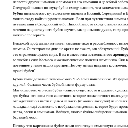
напастей других шаманов и помогает в его камлании и целебной работ
Сведущий человек по звуку бубна сходу выяснит, чем занимается шама
бубна изменяются
с путешествием шамана в Нижний, Серединный и В
можно сходу найти и уровень шамана. Если при путешествии шамана в
путешествии в Серединный либо Нижний мир, то сходу становится ясн
лечении пациента у него бубен звучит, как при вызове духов, тогда п
можно опровергать.
Неплохой проф шаман начинает камлание тихо и расслабленно, с вызов
шамана. Он театрально дико не орет и не скачет, как обезумевший. Бу
древнеру
это отражение целого мира. В их и заключена потаенна этого
волшебная сила Космоса и космологические понятия шаманизма. Они вс
потаенное учение наших протцов. Потому нельзя надевать костюмчик 
чужой бубен".
Бубны были довольно велики--около 50-60 см в поперечнике. Их форма
круглой: большая часть бубной имели форму овала.
Мы лицезреем, что если бубен --живое существо, то и сделан он долже
для бубна--это кожа того животного, которое позже потянет ввысь уп
отождествления части с целым на часть (кожаный лоскуток) наносился 
лошадка и т.д.) совместно с изображением деяния, которое будет прои
нарта, олени и сам шаман. Вобщем, многие бубны сибирских шаманов и
бараньей кожи.
картинки на бубне
Потому что
несли гигантскую смысловую и символ