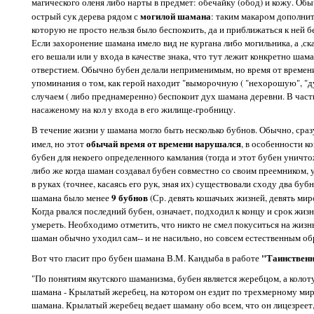
магического оленя либо нарты в предмет: обечайку (обод) и кожу. Обы
могилой шамана
острый сук дерева рядом с
: таким макаром дополнит
которую не просто нельзя было беспокоить, да и приближаться к ней б
Если захоронение шамана имело вид не кургана либо могильника, а ,с
его вешали или у входа в качестве знака, что тут лежит конкретно шам
отверстием. Обычно бубен делали неприменимым, но время от времени
упоминания о том, как герой находит "выморочную ( "нехорошую", "ду
случаем ( либо преднамеренно) беспокоит дух шамана деревни. В част
насаженому на кол у входа в его жилище-гробницу.
В течение жизни у шамана могло быть несколько бубнов. Обычно, сраз
обычай время от времени нарушался
имел, но этот
, в особенности к
бубен для некоего определенного камлания (тогда и этот бубен уничто
либо же когда шаман создавал бубен совместно со своим преемником, 
в руках (точнее, касаясь его рук, зная их) существовали сходу два бу
9 бубнов
шамана было менее
(Ср. девять кошачьих жизней, девять мир
Когда рвался последний бубен, означает, подходил к концу и срок жиз
умереть. Необходимо отметить, что никто не смел покуситься на жизн
шаман обычно уходил сам-- и не насильно, но совсем естественным об
"Таинственн
Вот что гласит про бубен шамана В.М. Кандыба в работе
"По понятиям якутского шаманизма, бубен является жеребцом, а колот
шамана - Крылатый жеребец, на котором он ездит по трехмерному миру
шамана. Крылатый жеребец ведает шаману обо всем, что он лицезреет, 