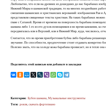
Любопытно, что если на древних из дошедших до нас барабанах изо
Нижний Миры в шаманской традиции, то на многих позднейших работ
смешения шаманских и христианских верований: изображения Рая и Ада
представляли священные тексты христиан. На таких барабанах можно я
главе с Сатаной. Время от времени на поверхность барабана помещал
шамана либо 1-го из его духов-помощников и во время камлания, за сч
передвигалась или в Верхний, или в Нижний Мир, куда, числилось, отч
Считается, что во время приобретения бубна либо барабана решающее з
звучание. По способности, предпочтение стоит отдавать конкретно б
Полезно знать, что на холоде кожа барабана провисает, но в тепле она 
Поделитесь этой записью или добавьте в закладки
Категории
:
Бубен шамана
,
Музыкальные инструменты
Теги
:
рояля
,
скачать фортепиано