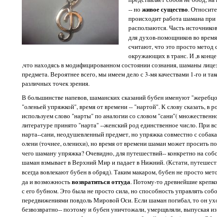
живое существо
-- но
. Относите
происходит работа шамана при 
расползаются. Часть источнико
для духов-помощников во время
считают, что это просто метод 
окружающих в транс. И ,в конце
,что находясь в модифицированном состоянии сознания, шаманы лицез
предмета. Вероятнее всего, мы имеем дело с 3-мя качествами 1-го и так
различных точек зрения.
В большинстве напевов, шаманских сказаний бубен именуют "жеребцом
"оленьей упряжкой", время от времени -- "нартой". К слову сказать, в
используем слово "нарты" по аналогии со словом "сани"( множественно
литературе принято "нарта" --женский род единственное число. При вс
нарта--сани, неодушевленный предмет, но упряжка совместно с собака
олени (точнее, оленихи), но время от времени шаман может просить по
чего шаману упряжка? Очевидно, для путешествий-- конкретно на со
шаман взмывает в Верхний Мир и падает в Нижний. (Кстати, путешес
всегда вовлекают бубен в обряд). Таким макаром, бубен не просто мето
возвратиться оттуда
да и возможность
. Потому-то древнейшие крепк
с его бубном. Это была не просто сила, но способность управлять собой
передвижениями повдоль Мировой Оси. Если шаман погибал, то он ух
безвозвратно-- поэтому и бубен уничтожали, умерщвляли, выпуская из 