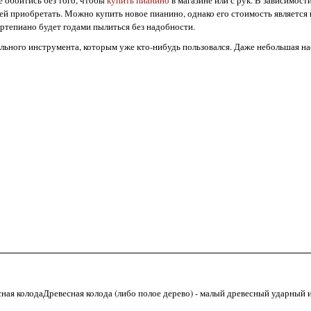
е обойтись без того, чтобы
купить пианино
в магазине или с рук. В зависимост
 ей приобретать. Можно купить новое пианино, однако его стоимость является
ртепиано будет годами пылиться без надобности.
ьного инструмента, которым уже кто-нибудь пользовался. Даже небольшая на
сная колодаДревесная колода (либо полое дерево) - малый древесный ударный 