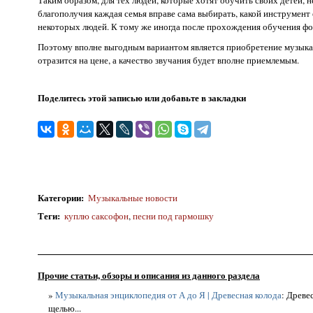
Таким образом, для тех людей, которые хотят обучить своих детей, н
благополучия каждая семья вправе сама выбирать, какой инструмент
некоторых людей. К тому же иногда после прохождения обучения фо
Поэтому вполне выгодным вариантом является приобретение музыкал
отразится на цене, а качество звучания будет вполне приемлемым.
Поделитесь этой записью или добавьте в закладки
Категории
:
Музыкальные новости
Теги
:
куплю саксофон
,
песни под гармошку
Прочие статьи, обзоры и описания из данного раздела
»
Музыкальная энциклопедия от А до Я | Древесная колода
: Древе
щелью...