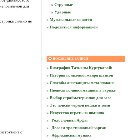
и от финансового
» Струнные
 непосильной для
» Ударные
» Музыкальные новости
стройка сильно не
» Поделиться информацией
ПОСЛЕДНИЕ ЗАПИСИ
» Биография Татьяны Куртуковой:
» История появления жанра шансон
» Способы огнезащиты металлоконс
» Нюансы починки машины в гараже
» Выбор стройматериалов для заго
» Это поиски черной кошки в темн
» Искусство играть на пианино
» | Родословная Арфы
» | Делаем тростниковый варган
инструмент с
» | Африканская музыка