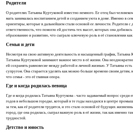
Родители
О родителях Татьяны Куртуковой известно немного. Ее отец был человеко
мать занималась воспитанием детей и созданием уюта в доме. Именно в се
ориентиры, которые в дальнейшем стали основой ее личности. Родители с 
ответственность, что помогло ей достичь тех высот, которых она добилась
образованию и развитию, что сыграло ключевую роль в её становлении ка
Семья и дети
Несмотря на свою активную деятельность и насыщенный график, Татьяна Ку
Татьяны Куртуковой занимают важное место в её жизни. Она неоднократно
ей сохранять равновесие между работой и личной жизнью. У Татьяны есть 
супругом. Она старается уделять как можно больше времени своим детям, 
что семья - это её главная опора.
Где и когда родилась певица
Где и когда родилась Татьяна Куртукова - часто задаваемый вопрос среди е
годов в небольшом городке, который в те годы находился в центре промы
за тем, как её родители трудятся, и это стало основой её будущих жизненн
город, где она родилась, сыграл важную роль в её жизни, так как именно т
трудностей.
Детство и юность