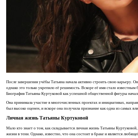
После завершения учёбы Татьяна начала активно строить свою карьеру. Он
однако это только укрепило её решимость. Вскоре её имя стало известным
Биография Татьяны Куртуковой как успешной общественной фигуры началас
Она принимала участие в многочисленных проектах и инициативах, направ
был высоко оценен, и вскоре она получила признание как одна из самых вл
Личная жизнь Татьяны Куртуковой
Мало кто знает о том, как складывается личная жизнь Татьяны Куртуковой,
жизни в тени. Однако, известно, что она состоит в браке и является любя