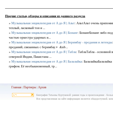
Прочие статьи, обзоры и описания из данного раздела
»
Музыкальная энциклопедия от А до Я | Альт
: АльтАльт очень припомин
теплый, ласковый тон и ...
»
Музыкальная энциклопедия от А до Я | Бонанг
: БонангБонанг либо под
частью оркестра ударных и...
»
Музыкальная энциклопедия от А до Я | Беримбау - предания и легенды
преданий, связанных с беримбау.• &nb...
»
Музыкальная энциклопедия от А до Я | Табла
: ТаблаТабла - основной
северной Индии, Пакистана ...
»
Музыкальная энциклопедия от А до Я | Балалайка
: БалалайкаБалалайка
грифом. Её необыкновенный, тр...
Главная
Партнеры
Архив
|
|
Биография Татьяны Куртуковой: ранние годы и происхождение - Больш
Вся представленная на сайте информация является общедоступной, копир