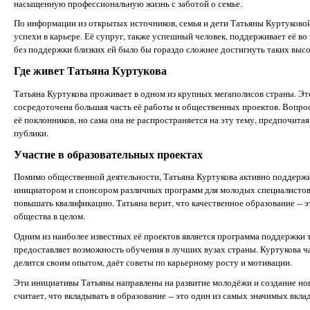
насыщенную профессиональную жизнь с заботой о семье.
По информации из открытых источников, семья и дети Татьяны Куртуковой 
успехи в карьере. Её супруг, также успешный человек, поддерживает её во 
без поддержки близких ей было бы гораздо сложнее достигнуть таких высо
Где живет Татьяна Куртукова
Татьяна Куртукова проживает в одном из крупных мегаполисов страны. Это
сосредоточена большая часть её работы и общественных проектов. Вопрос 
её поклонников, но сама она не распространяется на эту тему, предпочит
публики.
Участие в образовательных проектах
Помимо общественной деятельности, Татьяна Куртукова активно поддержи
инициатором и спонсором различных программ для молодых специалистов и
повышать квалификацию. Татьяна верит, что качественное образование -- эт
общества в целом.
Одним из наиболее известных её проектов является программа поддержки т
предоставляет возможность обучения в лучших вузах страны. Куртукова ч
делится своим опытом, даёт советы по карьерному росту и мотивации.
Эти инициативы Татьяны направлены на развитие молодёжи и создание но
считает, что вкладывать в образование -- это один из самых значимых вкла