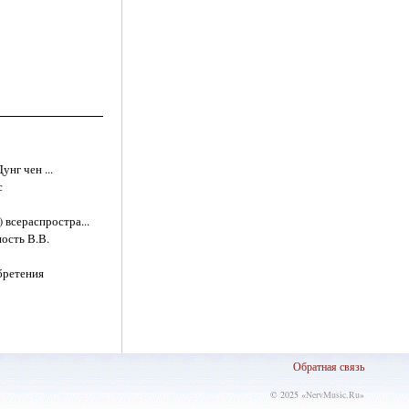
нг чен ...
с
 всераспростра...
ность В.В.
бретения
Обратная связь
© 2025 «
NervMusic.Ru
»