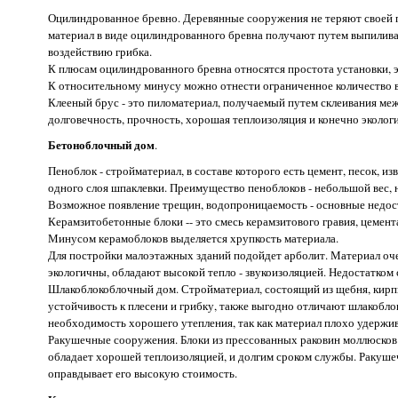
Оцилиндрованное бревно. Деревянные сооружения не теряют своей п
материал в виде оцилиндрованного бревна получают путем выпилива
воздействию грибка.
К плюсам оцилиндрованного бревна относятся простота установки, эк
К относительному минусу можно отнести ограниченное количество 
Клееный брус - это пиломатериал, получаемый путем склеивания ме
долговечность, прочность, хорошая теплоизоляция и конечно экологи
Бетоноблочный дом
.
Пеноблок - стройматериал, в составе которого есть цемент, песок, и
одного слоя шпаклевки. Преимущество пеноблоков - небольшой вес, 
Возможное появление трещин, водопроницаемость - основные недост
Керамзитобетонные блоки -- это смесь керамзитового гравия, цемен
Минусом керамоблоков выделяется хрупкость материала.
Для постройки малоэтажных зданий подойдет арболит. Материал очен
экологичны, обладают высокой тепло - звукоизоляцией. Недостатком
Шлакоблокоблочный дом. Стройматериал, состоящий из щебня, кирп
устойчивость к плесени и грибку, также выгодно отличают шлакобло
необходимость хорошего утепления, так как материал плохо удержив
Ракушечные сооружения. Блоки из прессованных раковин моллюсков
обладает хорошей теплоизоляцией, и долгим сроком службы. Ракушеч
оправдывает его высокую стоимость.