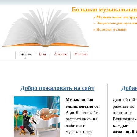
Большая музыкальная 
» Музыкальные инстру
» Энциклопедия музыки
» История музыки
Главная
Блог
Архивы
Магазин
Добро пожаловать на сайт
Добав
Музыкальная
Данный сайт
энциклопедия от
работает по
А до Я
- это сайт,
принципу
рассчитанный на
Википедии - 
каждый
любителей
желающий 
музыкального