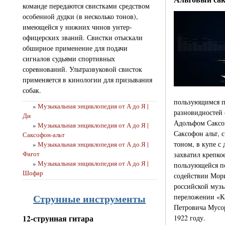
команде передаются свистками средством
особенной дудки (в несколько тонов),
имеющейся у нижних чинов унтер-
офицерских званий. Свистки отыскали
обширное применение для подачи
сигналов судьями спортивных
соревнований. Ультразвуковой свисток
применяется в кинологии для призывания
собак.
пользующимся п
»
Музыкальная энциклопедия от А до Я |
разновидностей 
Ди
Адольфом Саксо
»
Музыкальная энциклопедия от А до Я |
Саксофон альт, 
Саксофон-альт
тоном, в купе с
»
Музыкальная энциклопедия от А до Я |
Фагот
захватил крепко
»
Музыкальная энциклопедия от А до Я |
пользующейся п
Шофар
содействии Мори
российской музы
Струнные инструменты
переложении «К
Петровича Мусор
1922 году.
12-струнная гитара