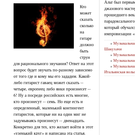
Альт был первы
Кто
джазового масте
может
прошедшего века
сказать
парадоксального
сколько
который обучалс
на
импровизации «с
гитаре
»
Музыкальная
должно
Шакухачи
быть
»
Музыкальная
струн
»
Музыкальная
для рационального звучания? Ответ на этот
»
Музыкальная
вопрос будет звучать по-разному зависимо
Итальянская волы
от того где и кому мы его зададим. Какой-
либо гитарист гаваец может сказать --
четыре, европеец либо янки произнесет --
6! Ну а посреди российских есть многие,
кто произнесут -- семь. Но еще есть и
определенный, маленький контингент
гитаристов, которые ни на один миг не
задумываясь произнесут -- двенадцать.
Конкретно для тех, кто желает войти в этот
«узенький круг» и написана эта статья.