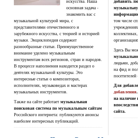
добавить л
искусства. Наша
музыкальн
основная задача -
информаци
знакомить вас с
музыкальной культурой мира, с
том числе сп
представителями отечественного и
учреждениях 
зарубежного искусства, с теорией и историей
коллективах,
музыки. Энциклопедия содержит
организациях
разнообразные статьи. Преимущественное
Здесь Вы мо
внимание уделено музыкальным
музыкально
инструментам всех регионов, стран и народов.
людьми, доба
В процессе наполнения находится раздел о
на фид и пол
деятелях музыкальной культуры. Это
посетителей 
интересные статьи о композиторах,
Для добавле
исполнителях, музыковедах и мастерах
добавления
музыкальных инструментов.
на наличие 
музыкальная
Также на сайте работает
впоследстви
поисковая система по музыкальным сайтам
сайта.
Российского интернета: публикуются анонсы
наиболее интересных публикаций.