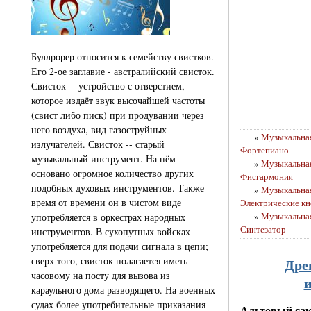
Буллрорер относится к семейству свистков.
Его 2-ое заглавие - австралийский свисток.
Свисток -- устройство с отверстием,
которое издаёт звук высочайшей частоты
(свист либо писк) при продувании через
него воздуха, вид газоструйных
»
Музыкальная
излучателей. Свисток -- старый
Фортепиано
музыкальный инструмент. На нём
»
Музыкальная
основано огромное количество других
Фисгармония
подобных духовых инструментов. Также
»
Музыкальная
время от времени он в чистом виде
Электрические кн
»
Музыкальная
употребляется в оркестрах народных
Синтезатор
инструментов. В сухопутных войсках
употребляется для подачи сигнала в цепи;
сверх того, свисток полагается иметь
Дре
часовому на посту для вызова из
караульного дома разводящего. На военных
судах более употребительные приказания
Альтовый сак