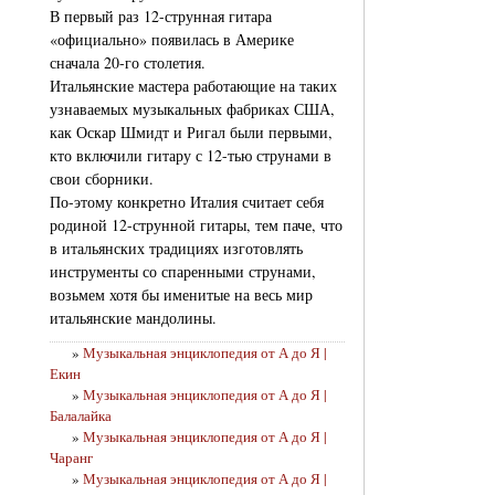
В первый раз 12-струнная гитара
«официально» появилась в Америке
сначала 20-го столетия.
Итальянские мастера работающие на таких
узнаваемых музыкальных фабриках США,
как Оскар Шмидт и Ригал были первыми,
кто включили гитару с 12-тью струнами в
свои сборники.
По-этому конкретно Италия считает себя
родиной 12-струнной гитары, тем паче, что
в итальянских традициях изготовлять
инструменты со спаренными струнами,
возьмем хотя бы именитые на весь мир
итальянские мандолины.
»
Музыкальная энциклопедия от А до Я |
Екин
»
Музыкальная энциклопедия от А до Я |
Балалайка
»
Музыкальная энциклопедия от А до Я |
Чаранг
»
Музыкальная энциклопедия от А до Я |