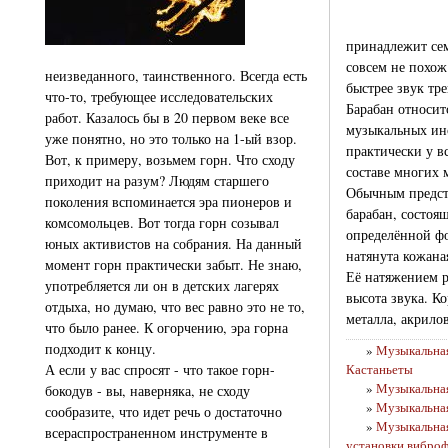
принадлежит сем
совсем не похож
неизведанного, таинственного. Всегда есть
быстрее звук тр
что-то, требующее исследовательских
Барабан относит
работ. Казалось бы в 20 первом веке все
музыкальных ин
уже понятно, но это только на 1-ый взор.
практически у в
Вот, к примеру, возьмем горн. Что сходу
составе многих 
приходит на разум? Людям старшего
Обычным предст
поколения вспоминается эра пионеров и
барабан, состоя
комсомольцев. Вот тогда горн созывал
определённой ф
юных активистов на собрания. На данный
натянута кожана
момент горн практически забыт. Не знаю,
Её натяжением р
употребляется ли он в детских лагерях
высота звука. Ко
отдыха, но думаю, что вес равно это не то,
металла, акрило
что было ранее. К огорчению, эра горна
подходит к концу.
»
Музыкальная
А если у вас спросят - что такое горн-
Кастаньеты
»
Музыкальная
бокодув - вы, наверняка, не сходу
»
Музыкальная
сообразите, что идет речь о достаточно
»
Музыкальная
всераспространенном инструменте в
установки вибро