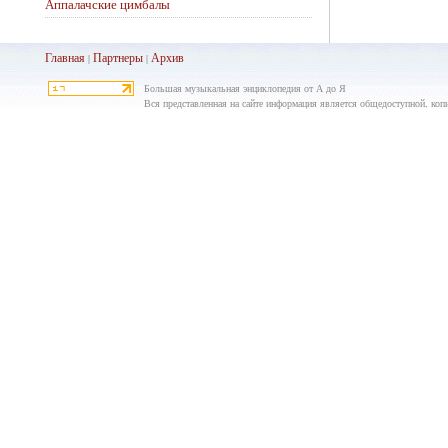
Аппалачские цимбалы
Главная
Партнеры
Архив
|
|
Большая музыкальная энциклопедия от А до Я
Вся представленная на сайте информация является общедоступной, копир