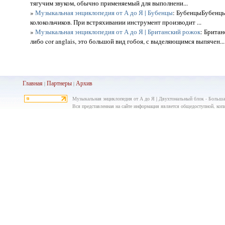
тягучим звуком, обычно применяемый для выполнени...
»
Музыкальная энциклопедия от А до Я | Бубенцы
: БубенцыБубенцы
колокольчиков. При встряхивании инструмент производит ...
»
Музыкальная энциклопедия от А до Я | Британский рожок
: Брита
либо cor anglais, это большой вид гобоя, с выделяющимся выпячен...
Главная
Партнеры
Архив
|
|
Музыкальная энциклопедия от А до Я | Двухтональный блок - Большая
Вся представленная на сайте информация является общедоступной, копир