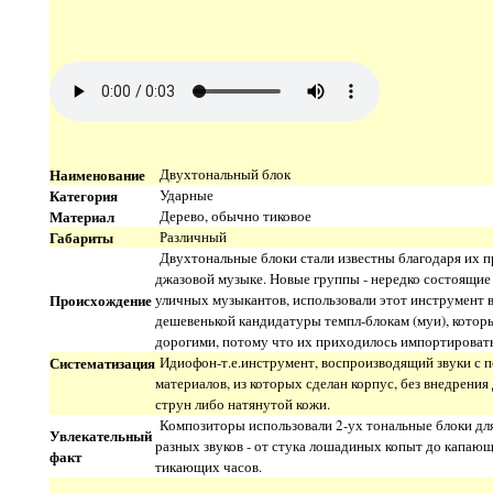
Наименование
Двухтональный блок
Категория
Ударные
Материал
Дерево, обычно тиковое
Габариты
Различный
Двухтональные блоки стали известны благодаря их 
джазовой музыке. Новые группы - нередко состоящие
Происхождение
уличных музыкантов, использовали этот инструмент в
дешевенькой кандидатуры темпл-блокам (муи), котор
дорогими, потому что их приходилось импортировать
Систематизация
Идиофон-т.е.инструмент, воспроизводящий звуки с 
материалов, из которых сделан корпус, без внедрени
струн либо натянутой кожи.
Композиторы использовали 2-ух тональные блоки дл
Увлекательный
разных звуков - от стука лошадиных копыт до капающ
факт
тикающих часов.