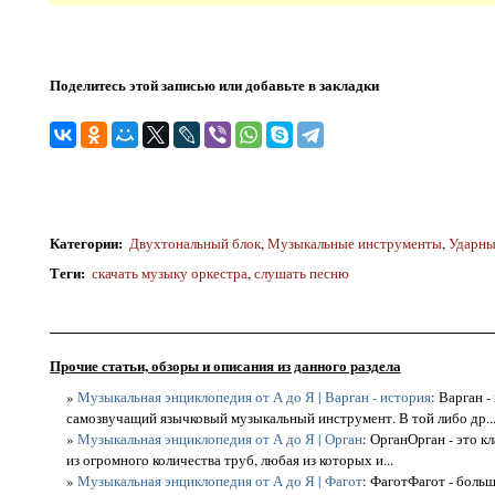
Поделитесь этой записью или добавьте в закладки
Категории
:
Двухтональный блок
,
Музыкальные инструменты
,
Ударны
Теги
:
скачать музыку оркестра
,
слушать песню
Прочие статьи, обзоры и описания из данного раздела
»
Музыкальная энциклопедия от А до Я | Варган - история
: Варган 
самозвучащий язычковый музыкальный инструмент. В той либо др..
»
Музыкальная энциклопедия от А до Я | Орган
: ОрганОрган - это 
из огромного количества труб, любая из которых и...
»
Музыкальная энциклопедия от А до Я | Фагот
: ФаготФагот - боль