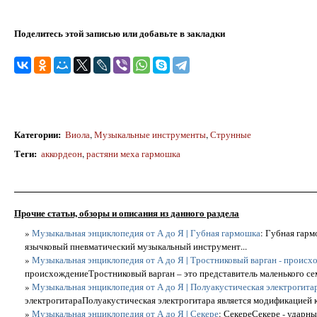
Поделитесь этой записью или добавьте в закладки
Категории
:
Виола
,
Музыкальные инструменты
,
Струнные
Теги
:
аккордеон
,
растяни меха гармошка
Прочие статьи, обзоры и описания из данного раздела
»
Музыкальная энциклопедия от А до Я | Губная гармошка
: Губная гарм
язычковый пневматический музыкальный инструмент...
»
Музыкальная энциклопедия от А до Я | Тростниковый варган - происх
происхождениеТростниковый варган – это представитель маленького сем
»
Музыкальная энциклопедия от А до Я | Полуакустическая электрогита
электрогитараПолуакустическая электрогитара является модификацией кл
»
Музыкальная энциклопедия от А до Я | Секере
: СекереСекере - ударн