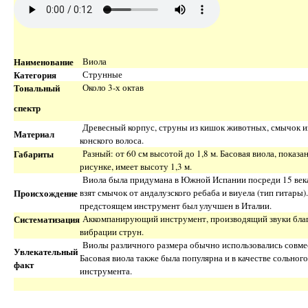
Наименование
Виола
Категория
Струнные
Тональный
Около 3-х октав
спектр
Древесный корпус, струны из кишок животных, смычок из
Материал
конского волоса.
Габариты
Разный: от 60 см высотой до 1,8 м. Басовая виола, показа
рисунке, имеет высоту 1,3 м.
Виола была придумана в Южной Испании посреди 15 века
Происхождение
взят смычок от андалузского ребаба и виуела (тип гитары)
предстоящем инструмент был улучшен в Италии.
Систематизация
Аккомпанирующий инструмент, производящий звуки бла
вибрации струн.
Виолы различного размера обычно использовались совме
Увлекательный
Басовая виола также была популярна и в качестве сольного
факт
инструмента.