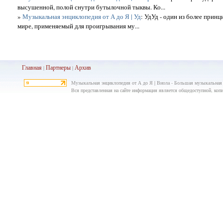
высушенной, полой снутри бутылочной тыквы. Ко...
»
Музыкальная энциклопедия от А до Я | Уд
: УдУд - один из более прин
мире, применяемый для проигрывания му...
Главная
Партнеры
Архив
|
|
Музыкальная энциклопедия от А до Я | Виола - Большая музыкальная 
Вся представленная на сайте информация является общедоступной, копир