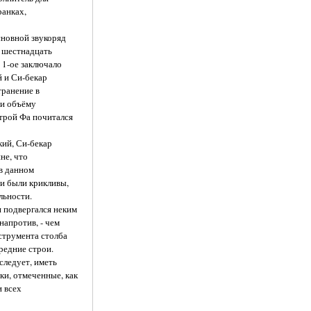
ранках,
сновной звукоряд
о шестнадцать
 1-ое заключало
й и Си-бекар
транение в
ли объёму
Строй Фа почитался
кий, Си-бекар
не, что
 в данном
ни были крикливы,
льности.
и подвергался неким
напротив, - чем
нструмента столба
редние строи.
следует, иметь
ки, отмеченные, как
и всех