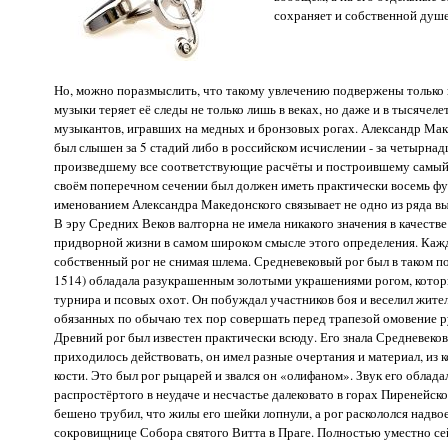
сохраняет и собственной душе
Но, можно поразмыслить, что такому увлечению подвержены только 
музыки теряет её следы не только лишь в веках, но даже и в тысяче
музыкантов, игравших на медных и бронзовых рогах. Александр Мак
был слышен за 5 стадий либо в российском исчислении - за четырнад
произведшему все соответствующие расчёты и построившему самый 
своём поперечном сечении был должен иметь практически восемь фут
именованием Александра Македонского связывает не одно из ряда 
В эру Средних Веков валторна не имела никакого значения в качест
придворной жизни в самом широком смысле этого определения. Кажды
собственный рог не снимая шлема. Средневековый рог был в таком по
1514) обладала разукрашенным золотыми украшениями рогом, который
турнира и псовых охот. Он побуждал участников боя и веселил жите
обязанных по обычаю тех пор совершать перед трапезой омовение р
Древний рог был известен практически всюду. Его знала Средневеков
приходилось действовать, он имел разные очертания и материал, из 
кости. Это был рог рыцарей и звался он «олифаном». Звук его обла
распростёртого в неудаче и несчастье далековато в горах Пиренейск
бешено трубил, что жилы его шейки лопнули, а рог раскололся надво
сокровищнице Собора святого Витта в Праге. Полностью уместно сей