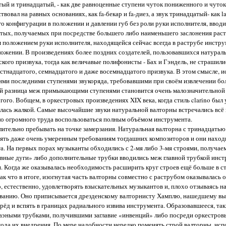
атый и тринадцатый, - как две равноценные ступени чуток пониженного и чуто
овал на равных основаниях, как fa-бекар и fa-диез, а звук тринадцатый- как la
о конфигурации в положении и давлении губ без роли руки исполнителя, ввод
тых, получаемых при посредстве большего либо наименьшего заслонения рас
м положением руки исполнителя, находящейся сейчас всегда в раструбе инстру
ожении. В произведениях более поздних создателей, пользовавшихся натурал
ого призвука, тогда как величавые полифонисты - Бах и Гэндель, не страшили
тнадцатого, семнадцатого и даже восемнадцатого призвука. В этом смысле, и
ими последними ступенями звукоряда, требовавшими при своём извлечении бо
кой разница меж примыкающими ступенями становится очень малозначительной
ого. Вобщем, в оркестровых произведениях XIX века, когда стиль clarino был
алась жалкой. Самые высочайшие звуки натуральной валторны встречались всё
ло огромного труда воспользоваться полным объёмом инструмента.
ительно пребывать на точке замерзания. Натуральная валторна с тринадцать
орять даже очень умеренным требованиям тогдашних композиторов и они нахо
а. На первых порах музыканты обходились с 2-мя либо 3-мя строями, получа
авные дуги» либо дополнительные трубки вводились меж главной трубкой инст
. Когда же оказывалась необходимость расширить круг строев ещё больше в с
ак что в итоге, изогнутая часть валторны совместно с раструбом оказывалась 
, естественно, удовлетворять взыскательных музыкантов и, плохо отзываясь н
ованию. Оно приписывается дрезденскому валторнисту Хамплю, нашедшему вых
рёд и вспять в границах радиального извива инструмента. Образовавшееся, та
аэными трубками, получившими заглавие «инвенций» либо посреди оркестров
тода их внедрения. По мере надобности нередко поменять строй валторны, исп