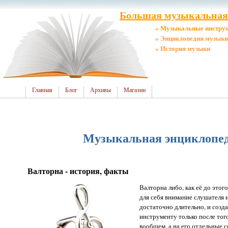
Большая музыкальная 
» Музыкальные инстру
» Энциклопедия музыки
» История музыки
Главная
Блог
Архивы
Магазин
Музыкальная энциклопеди
Валторна - история, факты
Валторна либо, как её до этог
для себя внимание слушателя 
достаточно длительно, и созд
инструменту только после того
вообщем, а на его отдельные со