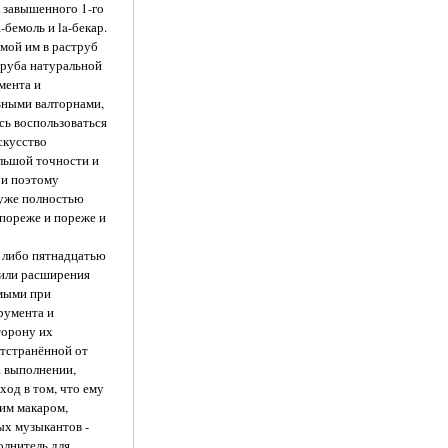
к завышенного 1-го
-бемоль и la-бекар.
имой им в раструб
труба натуральной
мента и
ьными валторнами,
сь воспользоваться
скусство
льшой точности и
 и поэтому
 уже полностью
 пореже и пореже и
ю либо пятнадцатью
дили расширения
емыми при
румента и
торону их
отстранённой от
а выполнении,
од в том, что ему
ким макаром,
ых музыкантов -
олнитель для