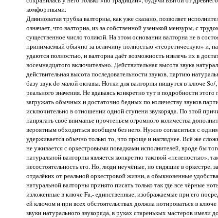
сохранилась у него только «по традиции», будучи взятой от древне
комфортными.
Длинноватая трубка валторны, как уже сказано, позволяет исполнит
означает, что валторна, из-за собственной узенькой мензуры, с труд
существенное число толикой. На этом основании валторна не в сост
принимаемый обычно за величину полностью «теоретическую» и, на 
удаются полностью, и валторна даёт возможность извлечь их в доста
восемнадцатого включительно. Действительная высота звука натурал
действительная высота последовательности звуков, партию натуральн
базу звук do малой октавы. Нотки для валторны пишутся в ключе So/
реального значения. Не вдаваясь конкретно тут в подробности этого
загружать обычных и достаточно бедных по количеству звуков парт
исключительно в отношении одной ступени звукоряда. По этой причи
напрягать своё вниманье прочтеньем огромного количества дополните
вероятным обходиться вообщем без него. Нужно согласиться с одни
удерживается обычно только то, что проще и нагляднее. Всё же слож
не уживается с оркестровыми повадками исполнителей, вроде бы тог
натуральной валторны является конкретно таковой «нелепостью», т
несостоятельность его. Но, люди неучёные, но сидящие в оркестре,
отдалёких от реальной оркестровой жизни, а обыкновенные удобства
натуральной валторны принято писать только так где все чёрные нот
изложенные в ключе Fa,- единственные, изображаемые при его посре
ей ключом и при всех обстоятельствах должна нотироваться в ключе 
звуки натурального звукоряда, в руках старенькых мастеров имели 