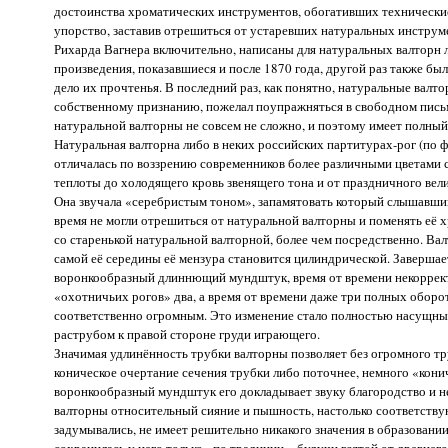
достоинства хроматических инструментов, обогативших технические 
упорство, заставив отрешиться от устаревших натуральных инструме
Рихарда Вагнера включительно, написаны для натуральных валторн л
произведения, показавшиеся и после 1870 года, другой раз также б
дело их прочтенья. В последний раз, как понятно, натуральные валто
собственному признанию, пожелал поупражняться в свободном письм
натуральной валторны не совсем не сложно, и поэтому имеет полный
Натуральная валторна либо в неких российских партитурах-рог (по фр. C
отличалась по воззрению современников более различными цветами с
теплоты до холодящего кровь звенящего тона и от праздничного вел
Она звучала «серебристым тоном», запамятовать который слышавший 
время не могли отрешиться от натуральной валторны и поменять её х
со старенькой натуральной валторной, более чем посредственно. Ва
самой её середины её мензура становится цилиндрической. Завершае
воронкообразный длиннющий мундштук, время от времени некоррект
«охотничьих рогов» два, а время от времени даже три полных оборо
соответственно огромным. Это изменение стало полностью насущным 
раструбом к правой стороне груди играющего.
Значимая удлинённость трубки валторны позволяет без огромного тр
коническое очертание сечения трубки либо поточнее, немного «кони
воронкообразный мундштук его докладывает звуку благородство и 
валторны относительный сияние и пышность, настолько соответству
задумывались, не имеет решительно никакого значения в образовании