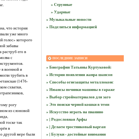
» Струнные
е.
» Ударные
» Музыкальные новости
» Поделиться информацией
на, что история
тывали уже много
й голос» которого
ной забавы
 раструб его в
молва с
ПОСЛЕДНИЕ ЗАПИСИ
нструментов.
» Биография Татьяны Куртуковой:
 в военной и
» История появления жанра шансон
могли трубить в
етанская (1476-
» Способы огнезащиты металлоконс
ком схватки,
» Нюансы починки машины в гараже
отрапезников,
» Выбор стройматериалов для заго
» Это поиски черной кошки в темн
тому рогу
нном из слоновой
» Искусство играть на пианино
анда,
» | Родословная Арфы
ой тоске так
» | Делаем тростниковый варган
орён в
» | Бузуки - достойные внимания
бо другой мере были