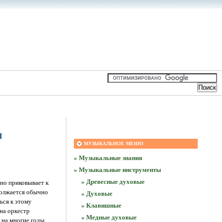
ы
МУЗЫКАЛЬНОЕ МЕНЮ
» Музыкальные знания
» Музыкальные инструменты
» Древесные духовые
нно приковывает к
должается обычно
» Духовые
ься к этому
» Клавишные
 на оркестр
» Медные духовые
н на многие годы