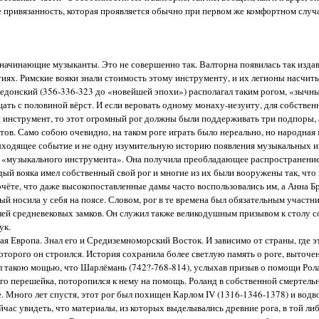
 привязанность, которая проявляется обычно при первом же комфортном случа
начинающие музыканты. Это не совершенно так. Валторна появилась так издав
летиях. Римские вояки знали стоимость этому инструменту, и их легионы насчи
едонский (356-336-323 до «новейшей эпохи») располагал таким рогом, «зычны
цать с половиной вёрст. И если веровать одному монаху-иезуиту, для собствен
инструмент, то этот огромный рог должны были поддерживать три подпоры, а
ов. Само собою очевидно, на таком роге играть было нереально, но народная 
выходящее событие и не одну изумительную историю появления музыкальных и
ве «музыкального инструмента». Она получила преобладающее распространение
й вояка имел собственный свой рог и многие из их были вооружены так, что 
чёте, что даже высокопоставленные дамы часто воспользовались им, а Анна Бр
 носила у себя на поясе. Словом, рог в те времена был обязательным участни
лей средневековых замков. Он служил также великодушным призывом к столу с
ук.
ая Европа. Знал его и Средиземноморский Восток. И зависимо от страны, где э
которого он строился. История сохранила более светлую память о роге, выточе
дал такою мощью, что Шарлёмань (742?-768-814), услыхав призыв о помощи Рол
ого перешейка, поторопился к нему на помощь. Роланд в собственной смертельн
е. Много лет спустя, этот рог был похищен Карлом IV (1316-1346-1378) и водв
час увидеть, что материалы, из которых выделывались древние рога, в той ли