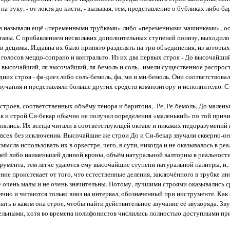
 руку, - от локтя до кисти, - вызывая, тем, представление о бубликах либо ба
раз называли ещё «переменными трубками» либо «переменными машинками»,-о
тавы. С прибавлением нескольких дополнительных ступеней понизу, выходил
ии децимы. Издавна их было принято разделять на три объединения, из которых
голосов меццо-сопрано и контральто. Из их два первых строя - До высочайши
ь высочайший, ля высочайший, ля-бемоль и соль,- имели существенное распрос
них строя - фа-диез либо соль-бемоль, фа, ми и ми-бемоль. Они соответствова
звучания и представляли больше других средств композитору и исполнителю. 
строев, соответственных объёму тенора и баритона,- Ре, Ре-бемоль, До малень
ак и строй Си-бекар обычно не получал определения «маленький» по той причи
нялись. Их всегда читали в соответствующей октаве и никаких недоразумений
 всех без исключения. Высочайшие же строи До и Си-бекар звучали скверно-о
ысла использовать их в оркестре, чего, в сути, никогда и не оказывалось в реа
шей либо наименьшей длиной кроны, объём натуральной валторны в реальност
румента, тем легче удаются ему высочайшие ступени натуральной палитры, и, 
ение проистекает от того, что естественные деления, заключённого в трубке и
не очень малы и не очень значительны. Потому, лучшими строями оказывались с
чно и читаются только вниз на интервал, обозначенный при инструменте. Как 
ь в каком она строе, чтобы найти действительное звучание её звукоряда. Зву
тельными, хотя во времена полифонистов числились полностью доступными пр