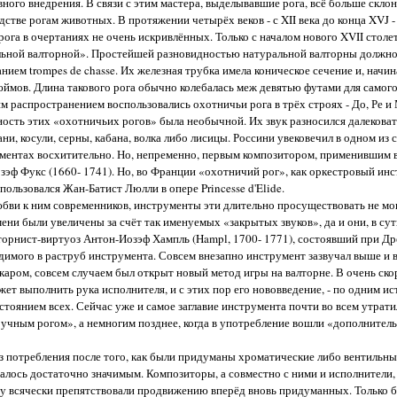
го внедрения. В связи с этим мастера, выделывавшие рога, всё больше склон
дстве рогам животных. В протяжении четырёх веков - с XII века до конца XVJ 
ога в очертаниях не очень искривлённых. Только с началом нового XVII столет
льной валторной». Простейшей разновидностью натуральной валторны должно
ием trompes de chasse. Их железная трубка имела коническое сечение и, начин
дюймов. Длина такового рога обычно колебалась меж девятью футами для само
им распространением воспользовались охотничьи рога в трёх строях - До, Ре и
ость этих «охотничьих рогов» была необычной. Их звук разносился далековат
ни, косули, серны, кабана, волка либо лисицы. Россини увековечил в одном из
ментах восхитительно. Но, непременно, первым композитором, применившим в
эф Фукс (1660- 1741). Но, во Франции «охотничий рог», как оркестровый инс
пользовался Жан-Батист Люлли в опере Princesse d'Elide.
юбви к ним современников, инструменты эти длительно просуществовать не мог
ени были увеличены за счёт так именуемых «закрытых звуков», да и они, в сут
лторнист-виртуоз Антон-Иозэф Хампль (Hampl, 1700- 1771), состоявший при Др
димого в раструб инструмента. Совсем внезапно инструмент зазвучал выше и 
каром, совсем случаем был открыт новый метод игры на валторне. В очень ско
ет выполнить рука исполнителя, и с этих пор его нововведение, - по одним и
 достоянием всех. Сейчас уже и самое заглавие инструмента почти во всем утра
ручным рогом», а немногим позднее, когда в употребление вошли «дополнител
з потребления после того, как были придуманы хроматические либо вентильны
залось достаточно значимым. Композиторы, а совместно с ними и исполнители,
у всячески препятствовали продвижению вперёд вновь придуманных. Только 