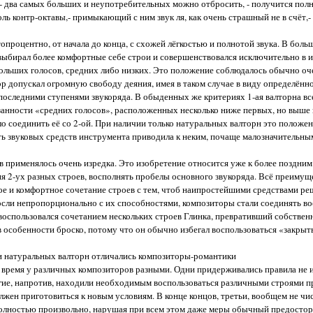
 - два самых больших и неупотребительных можно отбросить, - получится пол
ь контр-октавы,- примыкающий с ним звук ля, как очень страшный не в счёт,- 
опроцентно, от начала до конца, с схожей лёгкостью и полнотой звука. В боль
ыбирал более комфортные себе строи и совершенствовался исключительно в и
ольших голосов, средних либо низких. Это положение соблюдалось обычно оч
р допускал огромную свободу деяния, имея в таком случае в виду определённ
следними ступенями звукоряда. В обыденных же критериях 1-ая валторна все
язанности «средних голосов», расположенных несколько ниже первых, но выше 
о соединить её со 2-ой. При наличии только натуральных валторн это положе
сть звуковых средств инструмента приводила к неким, почаще малозначительн
 применялось очень изредка. Это изобретение относится уже к более поздним
 2-ух разных строев, восполнять пробелы основного звукоряда. Всё преимущ
ое и комфортное сочетание строев с тем, чтоб наипростейшими средствами р
зросли непропорционально с их способностями, композиторы стали соединять 
воспользовался сочетанием нескольких строев Глинка, превративший собствен
в особенности броско, потому что он обычно избегал воспользоваться «закры
и натуральных валторн отличались композиторы-романтики
е время у различных композиторов разными. Одни придерживались правила не 
гие, напротив, находили необходимым воспользоваться различными строями 
лжен приготовиться к новым условиям. В конце концов, третьи, вообщем не чи
полностью произвольно, нарушая при всем этом даже меры обычный предосто