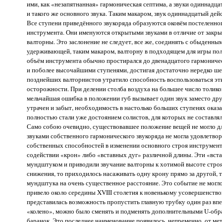
ими, как «незапятнанная» гармоническая септима, а звуки одиннадц
и такого же основного звука. Таким макаром, звук одиннадцатый действ
Все ступени приведённого звукоряда образуются оковём постеленног
инструмента. Они именуются открытыми звуками в отличие от закры
валторны. Это заслонение не следует, все же, соединять с обыденны
удерживающей, таким макаром, валторну в подходящем для игры пол
объём инструмента обычно простирался до двенадцатого гармоническ
и поболее высочайшими ступенями, достигая достаточно нередко шес
позднейших валторнистов утратило способность воспользоваться эт
осторожности. При делении столба воздуха на большее число толи
мельчайшая ошибка в положении губ вызывает один звук заместо друг
утрачен и забыт, необходимость в настолько больших ступенях оказ
полностью стали уже достоянием солистов, для которых не составля
Само собою очевидно, существовавшее положение вещей не могло дл
звуками собственного гармонического звукоряда не могла удовлетв
собственных способностей в изменении основного строя инструмент
содействии «крон» либо «вставных дуг» различной длины. Эти «вст
мундштуком и приводили звучание валторны к хотимой высоте строя
снижения, то приходилось насаживать одну крону прямо за другой, т
мундштука на очень существенное расстояние. Это событие не могло
привело около середины XVIII столетия к новенькому усовершенств
представилась возможность пропустить главную трубку один раз впе
«колено», можно было сменять и подменять дополнительными U-обр
баранок. Это последнее наименование появилось, непременно, от ме