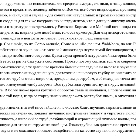
и художественно-исполнительские средства «меди», сломили, в конце концов,
нтов и предать их полному забвенью. Все же, все более выдающиеся произвед
ибо, в наилучшем случае, - для сочетания натуральных и хроматических инст
ыли созданы для тех же натуральных инструментов, что в данную минутку очен
рны в партитуре повстречались у Римского-Корсакова в Майской ночи, когда со
е для этих издавна уже позабытых голосов оркестра. Для лиц неподготовленн
 смысл дать о ней хотя бы самое поверхностное представление.
or simple, по ит. Corno naturale, Corno a squillo, по нем. Wald-horn, по анг. F
обственного звучания - от ласковой мягкости до неумолимой беспощадности, 
ичия до необычного озорства. Краса звука древней натуральной валторны был
её хоть раз не был уже в состоянии. Просто потому согласиться, что соврем
роматической, в те далённые времена бывшей вправду не на высоте и звучавше
лторна имеет очень удлинённую, достаточно неширокую трубку конического се
тся эта трубка очень широким, прекрасным раструбом, а её исходная точка им
но именуемый «амбушюром». Вся трубка валторны изогнута в круг, имевший
та. В более позже время крутизна оборотов стала наименьшей, а поперечник и
с той поры, когда валторну закончили держать раструбом ввысь, а опустили е
уда извлекать из неё высочайшие и полностью благозвучные, выразительные зв
ческая мензура» её, придаёт звучанию инструмента теплоту и упругость, поло
нежность, а широкий раструб, разбивающий и отражающий звуковые волны, пр
ющую для этого инструмента вообщем. Извив трубки, как длительное время не
 звука и не оказывает никакого воздействия на качество звучания инструмента