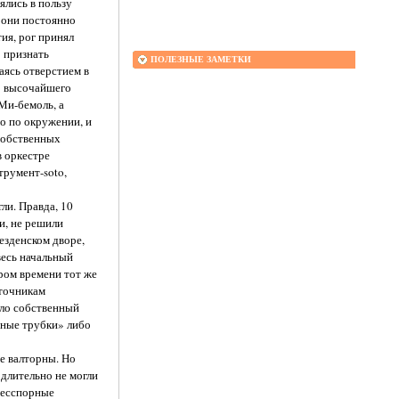
ялись в пользу
- они постоянно
ия, рог принял
 признать
ПОЛЕЗНЫЕ ЗАМЕТКИ
аясь отверстием в
го высочайшего
 Ми-бемоль, а
о по окружении, и
 собственных
 оркестре
трумент-soto,
ли. Правда, 10
и, не решили
езденском дворе,
весь начальный
ром времени тот же
сточникам
тило собственный
ьные трубки» либо
е валторны. Но
 длительно не могли
бесспорные