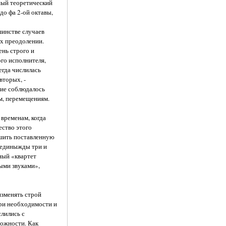
ный теоретический
до фа 2-ой октавы,
шинстве случаев
х преодолении.
ень строго и
ого исполнителя,
гда числилась
вторых, -
ние соблюдалось
ым, перемещениям.
 временам, когда
ество этого
ешить поставленную
воединыжды три и
ный «квартет
тыми звуками»,
изменять строй
при необходимости и
слились с
рожности. Как