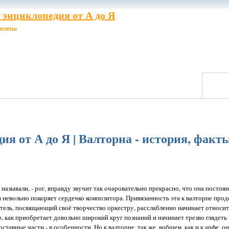
энциклопедия от А до Я
менты
я от А до Я | Валторна - история, факт
о называли, - рог, вправду звучит так очаровательно прекрасно, что она постоя
и невольно покоряет сердечко композитора. Привязанность эта к валторне про
атель, посвящающий своё творчество оркестру, расслабленно начинает относит
, как приобретает довольно широкий круг познаний и начинает трезво глядеть
ставные части - в особенности. Но к валторне, так же, вобщем, как и к арфе, о