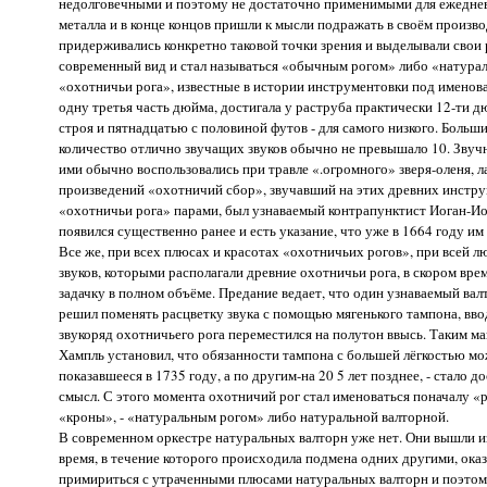
недолговечными и поэтому не достаточно применимыми для ежедневно
металла и в конце концов пришли к мысли подражать в своём произво
придерживались конкретно таковой точки зрения и выделывали свои р
современный вид и стал называться «обычным рогом» либо «натура
«охотничьи рога», известные в истории инструментовки под именован
одну третья часть дюйма, достигала у раструба практически 12-ти 
строя и пятнадцатью с половиной футов - для самого низкого. Больш
количество отлично звучащих звуков обычно не превышало 10. Звучн
ими обычно воспользовались при травле «.огромного» зверя-оленя, ла
произведений «охотничий сбор», звучавший на этих древних инстру
«охотничьи рога» парами, был узнаваемый контрапунктист Иоган-Иоз
появился существенно ранее и есть указание, что уже в 1664 году им 
Все же, при всех плюсах и красотах «охотничьих рогов», при всей л
звуков, которыми располагали древние охотничьи рога, в скором врем
задачку в полном объёме. Предание ведает, что один узнаваемый ва
решил поменять расцветку звука с помощью мягенького тампона, вво
звукоряд охотничьего рога переместился на полутон ввысь. Таким ма
Хампль установил, что обязанности тампона с большей лёгкостью мож
показавшееся в 1735 году, а по другим-на 20 5 лет позднее, - стало
смысл. С этого момента охотничий рог стал именоваться поначалу «
«кроны», - «натуральным рогом» либо натуральной валторной.
В современном оркестре натуральных валторн уже нет. Они вышли и
время, в течение которого происходила подмена одних другими, ока
примириться с утраченными плюсами натуральных валторн и поэтом