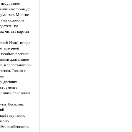
 несуразное
ения классиков, до
рументов. Многие
ь уже осложняет
здатель, по
ых читать партии
rench Horn), всегда
от траурной
а необыкновенной.
енники длительное
й, в сопоставлении
чения. Только с
еет
 у древних
нструмента-
ё вниз, прислонив
уки. Несколько
гий
идаёт звучанию
верно
. Эта особенность