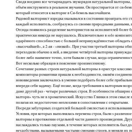
Сводя воедино все четырнадцать звукорядов натуральной валторны,
объём инструмента в реальном звучании. Он простирается от си-бемол
который относится к валторне в Си-бемоль высочайшем.
Рядовой валторнист изредка оказывался в состоянии проиграть его ст
каждый исполнитель, сообразуясь со своими природными данными, в
Отсюда появилось разделение валторнистов на исполнителей более б
практически никогда не нарушалось. Исключительно в solo композито
одарённого способностью с большей непринуждённостью обладать по
«высочайшей», а 2-ая - «низкой». При участии третьей валторны об
переходили обычно к ней, а введение четвёртой валторны принуждал
более либо наименее точно, хотя бывали случаи, когда ограниченно
Вот несколько образцов в пояснение произнесенному.
Сочетание разных строев натуральной валторны в оркестре классиков
композиторы-романтики пришли к необходимости, оковём соединения
нововведения заключалось в умении подобрать более себе прибыльн
впереди себя задачку. Ещё позже, когда требования к валторнам во
даже другой раз - четыре различных строя. В особенности обширно 
валторн» чуть не в хроматический. Искусство Глинки в этом смысле 
полагая их недостаточно неплохими в сопоставлении с открытыми.
Посреди забугорных создателей большой смелостью в использовани
Условия, при которых выполнялась перемена строя, были s различно
валторны в протяжении отдельной части данного произведения. Дру
наслаждались только паузами, в течение которых исполнитель был до
неудобствами, вызываемыми частыми сменами строев, и меняли их 