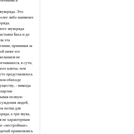
атичными и
вукоряда. Это
 более либо наименее
оряда,
ого звукоряда
астьяна Баха и до
ла эта
тании, принимая за
вой ниже его
 желанием не
ечавшихся, в сути,
вого ключа, чем
осто представлялось
овом обиходе
уществу, - никогда
 партии
азывая полную
ссуждения людей,
на нотки для
яда, а три звука,
ся не характерным
мые «нестройные»
дцатый применялись