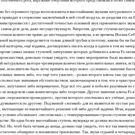
го охотничьего рога, наружные очертания которого представлялись более симп
елю без огромного труда воспользоваться высочайшими звуками натурального з
ом приводит в сотрясение заключённый в ней столб воздуха, не разделяя его на
оянии произвести с достаточной точностью основной звук гармонического звук
самом деле дела, даже несуществующую. Напротив, другие ступени натуральн
точном количестве прямо до шестнадцатого призвука, а во времена Иогана-Себ
ьной валторны определяется только длиной трубки и поэтому, какова бы ни бы
ой валторны, ещё издавна, договорились писать всегда в одном и том же начер
, кроме самых низких ступеней, начертание которых добивалось ключа Fa окта
 происшествия, довольно только увидеть, что такое мероприятие было вызвано
ий натуральных валторн чрезмерным количеством дополнительных линеек, встр
не, исполнителю было легче принять на веру новое «условное» значение басо
льных линеек либо, что ещё того ужаснее, - ролью второго ключа там, где пр
м полностью значимым обстоятельством, заключающемся в том, что в оркестр
ное, запутанное либо непривычное, буде всё это даже и поболее разумным по с
о не вожделели сами композиторы либо теоретики. Другое значение ключа Fa в
аким «пережитком прошедшего», против которого ополчились все учёные, док
 задумываются по другому. Подлинной «логикой» для их являются не пустые ра
, вытекающие из наилегчайшего решения той либо другой задачки. Итак, издав
ы условно обозначают «несогласные» с темперированным строем ступени звукор
дстве. Ни одна более высочайшая ступень звукоряда не должна воспользовать
Sol. Но, чтоб быть четким до конца, должно ещё увидеть, что все так именуе
достаточно обширное и неизменное приложение. Так, звуки седьмой и четырна