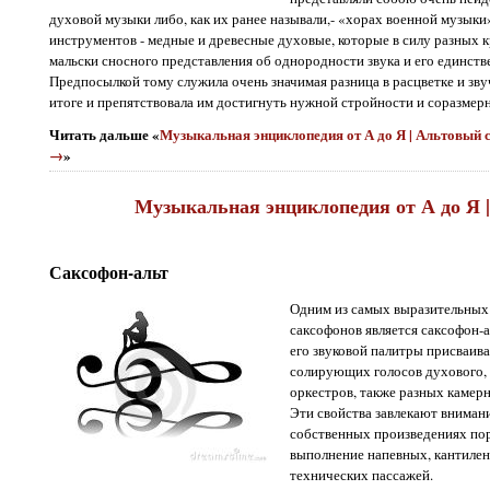
духовой музыки либо, как их ранее называли,- «хорах военной музыки
инструментов - медные и древесные духовые, которые в силу разных к
мальски сносного представления об однородности звука и его единстве
Предпосылкой тому служила очень значимая разница в расцветке и зву
итоге и препятствовала им достигнуть нужной стройности и соразмерн
Читать дальше «
Музыкальная энциклопедия от А до Я | Альтовый с
→
»
Музыкальная энциклопедия от А до Я 
Саксофон-альт
Одним из самых выразительных 
саксофонов является саксофон-
его звуковой палитры присваива
солирующих голосов духового, 
оркестров, также разных камер
Эти свойства завлекают вниман
собственных произведениях по
выполнение напевных, кантиле
технических пассажей.