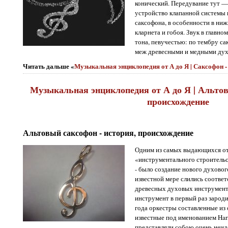
конический. Передувание тут — 
устройство клапанной системы п
саксофона, в особенности в ниж
кларнета и гобоя. Звук в главн
тона, певучестью: по тембру с
меж древесными и медными ду
Читать дальше «
Музыкальная энциклопедия от А до Я | Саксофон 
Музыкальная энциклопедия от А до Я | Альтов
происхождение
Альтовый саксофон - история, происхождение
Одним из самых выдающихся от
«инструментального строительс
- было создание нового духового
известной мере слились соотве
древесных духовых инструменто
инструмент в первый раз зароди
года оркестры составленные из
известные под именованием Harm
представляли собою очень неид