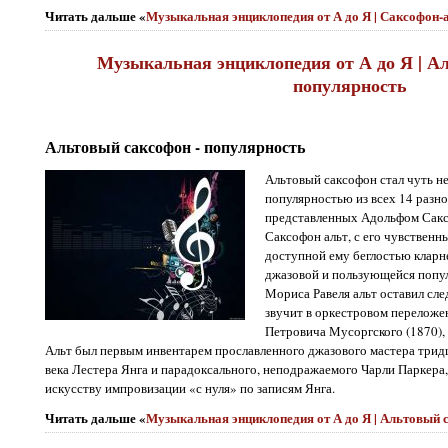
Читать дальше «
Музыкальная энциклопедия от А до Я | Саксофон-
Музыкальная энциклопедия от А до Я | А
популярность
Альтовый саксофон - популярность
Альтовый саксофон стал чуть 
популярностью из всех 14 разн
представленных Адольфом Сакс
Саксофон альт, с его чувственн
доступной ему беглостью кларне
джазовой и пользующейся попу
Мориса Равеля альт оставил след
звучит в оркестровом переложе
Петровича Мусоргского (1870),
Альт был первым инвентарем прославленного джазового мастера три
века Лестера Янга и парадоксального, неподражаемого Чарли Паркера
искусству импровизации «с нуля» по записям Янга.
Читать дальше «
Музыкальная энциклопедия от А до Я | Альтовый 