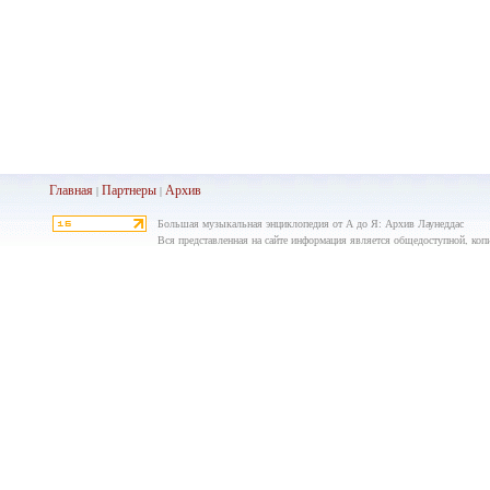
Главная
Партнеры
Архив
|
|
Большая музыкальная энциклопедия от А до Я: Архив Лаунеддас
Вся представленная на сайте информация является общедоступной, копир