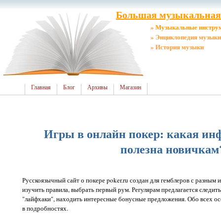
Большая музыкальная 
» Музыкальные инстру
» Энциклопедия музыки
» История музыки
Главная
Блог
Архивы
Магазин
Игры в онлайн покер: какая ин
полезна новичкам
Русскоязычный сайт о покере poker.ru создан для гемблеров с разным
изучить правила, выбрать первый рум. Регулярам предлагается следить
"лайфхаки", находить интересные бонусные предложения. Обо всех о
в подробностях.