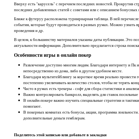
Вверху есть "карусель" с перечнем последних новостей. Прокрутив ст
последних добавленных статей с советами или с описанием бонусных
Ближе к футеруу расположена турнирнарная таблица. В ней перечисл
события, которые будут проводиться в разных румах. Можно узнать вр
проведения и др.
В целом, к большинству материалов указаны даты публикации. Это поз
актуальности информации. Дополнительно предлагается строка поиска
Особенности игры в онлайн покер
Развлечение доступно многим людям. Благодаря интернету и Пк 
непосредственно из дома, либо в другом удобном месте.
Благодаря мультитейблингу за короткое время реально провести 
постепенно увеличивать количество столов, чтобы не терять кон
Часто в румах есть трекеры - софт для сбора статистики и анализ
Важно контролировать банкролл, выделять для ставок посильные
В онлайн-покере важно изучить специальные стратегии и тактики,
помогают.
В покерных комнатах есть бонусы, акции, программа лояльности.
дополнительные деньги гемблерам.
Поделитесь этой записью или добавьте в закладки