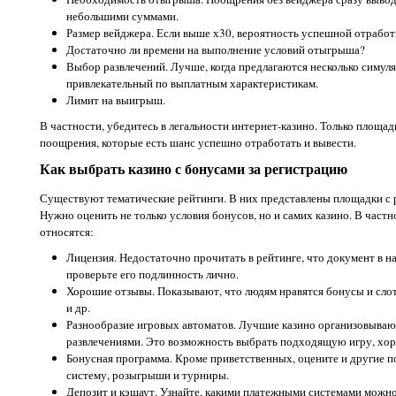
небольшими суммами.
Размер вейджера. Если выше х30, вероятность успешной отработк
Достаточно ли времени на выполнение условий отыгрыша?
Выбор развлечений. Лучше, когда предлагаются несколько симул
привлекательный по выплатным характеристикам.
Лимит на выигрыш.
В частности, убедитесь в легальности интернет-казино. Только площад
поощрения, которые есть шанс успешно отработать и вывести.
Как выбрать казино с бонусами за регистрацию
Существуют тематические рейтинги. В них представлены площадки с
Нужно оценить не только условия бонусов, но и самих казино. В частн
относятся:
Лицензия. Недостаточно прочитать в рейтинге, что документ в на
проверьте его подлинность лично.
Хорошие отзывы. Показывают, что людям нравятся бонусы и сло
и др.
Разнообразие игровых автоматов. Лучшие казино организовываю
развлечениями. Это возможность выбрать подходящую игру, хоро
Бонусная программа. Кроме приветственных, оцените и другие по
систему, розыгрыши и турниры.
Депозит и кэшаут. Узнайте, какими платежными системами можно