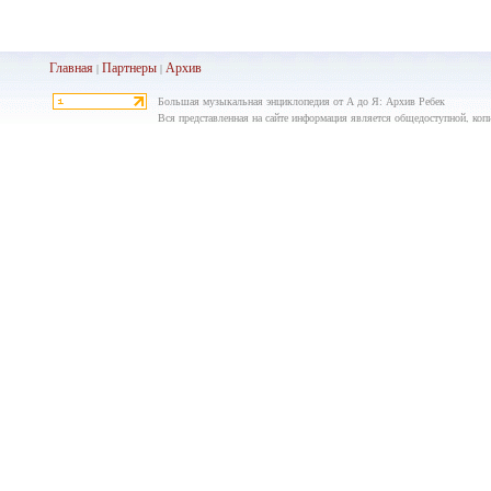
Главная
Партнеры
Архив
|
|
Большая музыкальная энциклопедия от А до Я: Архив Ребек
Вся представленная на сайте информация является общедоступной, копир