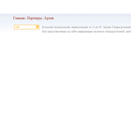
Главная
Партнеры
Архив
|
|
Большая музыкальная энциклопедия от А до Я: Архив Гитара-резонат
Вся представленная на сайте информация является общедоступной, копир