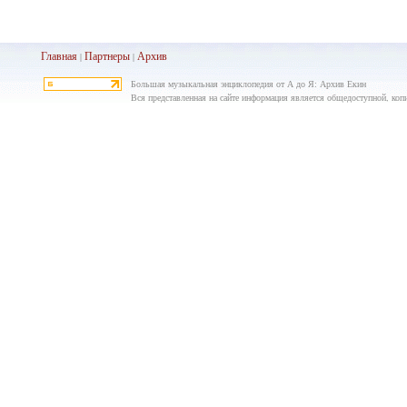
Главная
Партнеры
Архив
|
|
Большая музыкальная энциклопедия от А до Я: Архив Екин
Вся представленная на сайте информация является общедоступной, копир