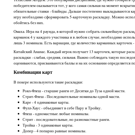
победителем оказывается тот, у кого самая сильная на момент вскрыти
обязательные ставки - блайнды. Дальше постепенно выкладываются карт
игру необходимо сформировать 5-карточную раскладку. Можно исполь
обойтись без них.
Омаха. Игра на 4 раунда, в которой нужно собрать сильнейшую расклад
карманок 4 у каждого участника и в любом случае, необходимо использ
лишь 3 номинала. Есть вариации, где количество карманных карточек - 
Китайский Ананас. Каждый игрок получает 13 карточек, которые рас
раскладки - слабая, средняя, сильная. Важно соблюдать такую послед
оцениваются, присваиваются баллы и на их основании определяется п
Комбинации карт
В покере используются такие раскладки:
Роял-Флеш - старшие ранги от Десятки до Туза одной масти.
Стрит-Флеш - Последовательные номиналы одной масти.
Каре - 4 одинаковые карты.
Фулл-Хаус - объединяет в себе Пару и Тройку.
Флеш - одномастные любые номиналы.
Стрит - последовательные, но разномастные ранги.
Тройка - 3 одинаковые карты.
Допер - 4 попарно равные номиналы.