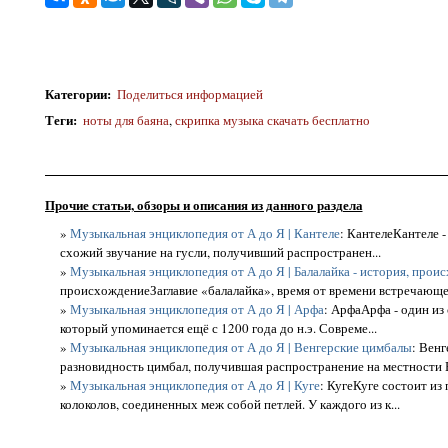
Категории
:
Поделиться информацией
Теги
:
ноты для баяна
,
скрипка музыка скачать бесплатно
Прочие статьи, обзоры и описания из данного раздела
»
Музыкальная энциклопедия от А до Я | Кантеле
: КантелеКантеле 
схожий звучание на гусли, получивший распространен...
»
Музыкальная энциклопедия от А до Я | Балалайка - история, прои
происхождениеЗаглавие «балалайка», время от времени встречающее
»
Музыкальная энциклопедия от А до Я | Арфа
: АрфаАрфа - один из
который упоминается ещё с 1200 года до н.э. Совреме...
»
Музыкальная энциклопедия от А до Я | Венгерские цимбалы
: Вен
разновидность цимбал, получившая распространение на местности В
»
Музыкальная энциклопедия от А до Я | Куге
: КугеКуге состоит из
колоколов, соединенных меж собой петлей. У каждого из к...