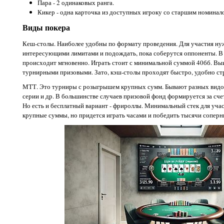
Пара - 2 одинаковых ранга.
Кикер - одна карточка из доступных игроку со старшим номинал
Виды покера
Кеш-столы. Наиболее удобны по формату проведения. Для участия ну
интересующими лимитами и подождать, пока соберутся оппоненты. В 
происходит мгновенно. Играть стоит с минимальной суммой 40бб. Вы
турнирными призовыми. Зато, кэш-столы проходят быстро, удобно стр
МТТ. Это турниры с розыгрышем крупных сумм. Бывают разных видов
серии и др. В большинстве случаев призовой фонд формируется за сче
Но есть и бесплатный вариант - фрироллы. Минимальный стек для учас
крупные суммы, но придется играть часами и победить тысячи соперн