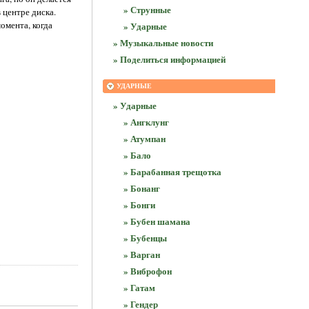
» Струнные
 центре диска.
омента, когда
» Ударные
» Музыкальные новости
» Поделиться информацией
УДАРНЫЕ
» Ударные
» Ангклунг
» Атумпан
» Бало
» Барабанная трещотка
» Бонанг
» Бонги
» Бубен шамана
» Бубенцы
» Варган
» Виброфон
» Гатам
» Гендер