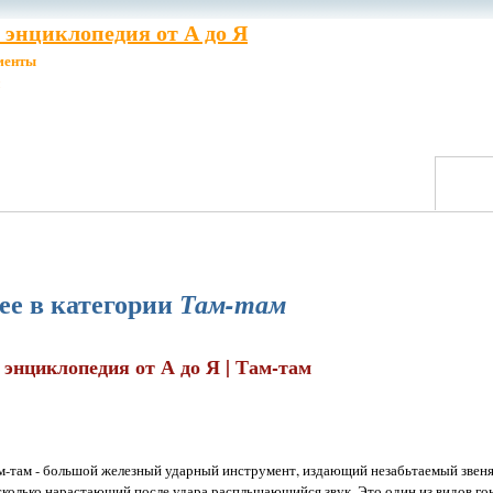
энциклопедия от А до Я
менты
ее в категории
Там-там
энциклопедия от А до Я | Там-там
м-там - большой железный ударный инструмент, издающий незабьтаемый звен
сколько нарастающий после удара распльшающийся звук. Это один из видов гон