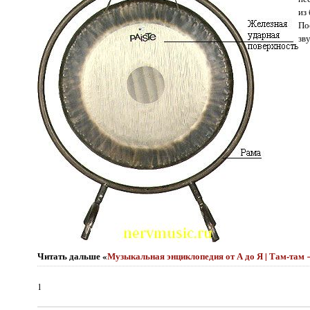
из
По
зв
Читать дальше «
Музыкальная энциклопедия от А до Я | Там-там
1