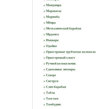
» Манджира
» Маракасы
» Маримба
» Мбира
» Металлической барабан
» Мрданга
» Наккара
» Одайко
» Оркестровые трубчатые колокола
» Оркестровый хлыст
» Ручной колокольчик
» Сдвоенные литавры
» Секере
» Систрум
» Слит-барабан
» Табла
» Там-там
» Тамбурин