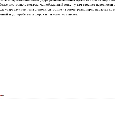
 более узкого листа металла, чем обыденный гонг, и у там-тама нет неровности в
сле удара звук там-тама становится громче и громче, равномерно нарастая до м
учный звук перебегает в шорох и равномерно стихает.
 →
»