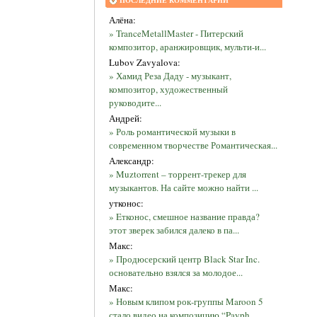
ПОСЛЕДНИЕ КОММЕНТАРИИ
Алёна:
» TranceMetallMaster - Питерский
композитор, аранжировщик, мульти-и...
Lubov Zavyalova:
» Хамид Реза Даду - музыкант,
композитор, художественный
руководите...
Андрей:
» Роль романтической музыки в
современном творчестве Романтическая...
Александр:
» Muztorrent – торрент-трекер для
музыкантов. На сайте можно найти ...
утконос:
» Eтконос, смешное название правда?
этот зверек забился далеко в па...
Макс:
» Продюсерский центр Black Star Inc.
основательно взялся за молодое...
Макс:
» Новым клипом рок-группы Maroon 5
стало видео на композицию “Payph...