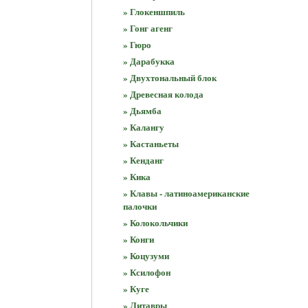
» Глокеншпиль
» Гонг агенг
» Гюро
» Дарабукка
» Двухтональный блок
» Древесная колода
» Дьямба
» Калангу
» Кастаньеты
» Кенданг
» Кика
» Клавы - латиноамериканские
палочки
» Колокольчики
» Конги
» Коцузуми
» Ксилофон
» Куге
» Литавры