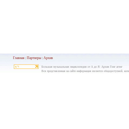
Главная
Партнеры
Архив
|
|
Большая музыкальная энциклопедия от А до Я: Архив Гонг агенг
Вся представленная на сайте информация является общедоступной, копир