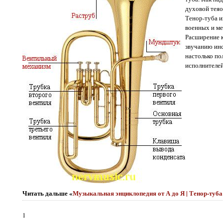
духовой теяо
Тенор-туба и
военных и ме
Расширение к
звучанию инс
настолько п
исполнителей
Читать дальше «
Музыкальная энциклопедия от А до Я | Тенор-туб
1