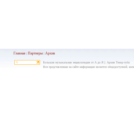
Главная
Партнеры
Архив
|
|
Большая музыкальная энциклопедия от А до Я |: Архив Тенор-туба
Вся представленная на сайте информация является общедоступной, копир