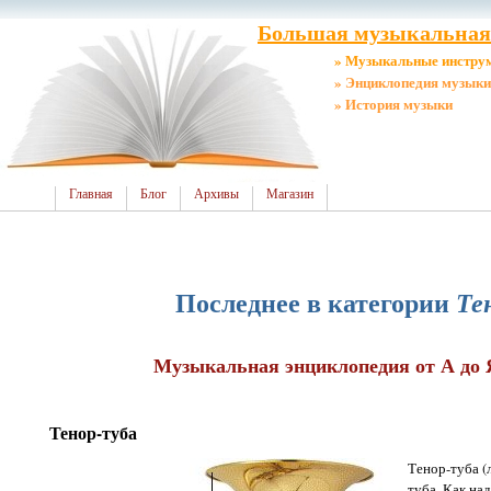
Большая музыкальная 
» Музыкальные инстру
» Энциклопедия музыки
» История музыки
Главная
Блог
Архивы
Магазин
Последнее в категории
Те
Музыкальная энциклопедия от А до Я
Тенор-туба
Тенор-туба (
туба. Как на