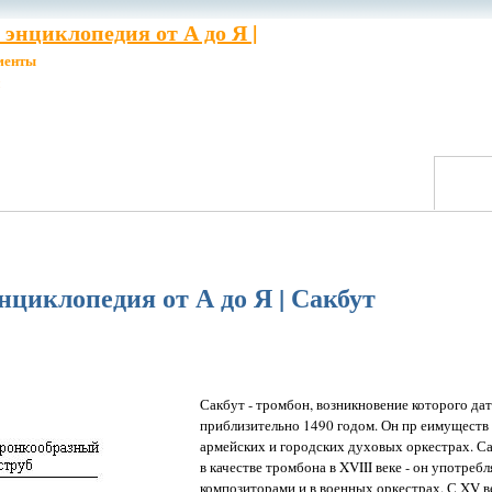
энциклопедия от А до Я |
менты
циклопедия от А до Я | Сакбут
Сакбут - тромбон, возникновение которого да
приблизительно 1490 годом. Он пр еимуществ 
армейских и городских духовых оркестрах. Са
в качестве тромбона в XVIII веке - он употре
композиторами и в военных оркестрах. С XV в