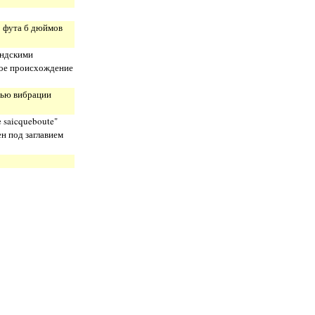
3 фута б дюймов
андскими
вое происхождение
щью вибрации
 saicqueboute"
ен под заглавием