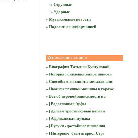
» Струнные
» Ударные
» Музыкальные новости
» Поделиться информацией
ПОСЛЕДНИЕ ЗАПИСИ
» Биография Татьяны Куртуковой:
» История появления жанра шансон
» Способы огнезащиты металлоконс
» Нюансы починки машины в гараже
» Все об игровой зависимости и з
» | Родословная Арфы
» | Делаем тростниковый варган
» | Африканская музыка
» | Бузуки - достойные внимания
» | Интервью: бас-гитарист Серг