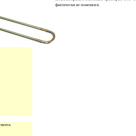
фактически не поменялся.
умента