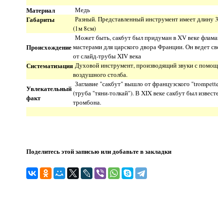
Материал
Медь
Габариты
Разный. Представленный инструмент имеет длину 
(1м 8см)
Может быть, сак6ут был придуман в XV веке флам
Происхождение
мастерами для царского двора Франции. Он ведет с
от слайд-трубы XIV века
Систематизация
Духовой инструмент, производящий звуки с помо
воздушного столба.
Заглавие "сакбут" вышло от французского "trompette
Увлекательный
(труба "тяни-толкай"). В XIX веке сакбут был извест
факт
тромбона.
Поделитесь этой записью или добавьте в закладки