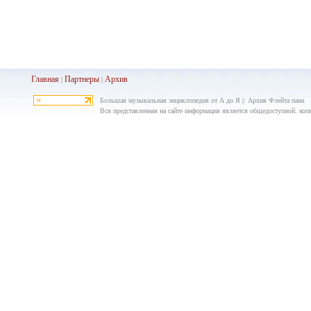
Главная
Партнеры
Архив
|
|
Большая музыкальная энциклопедия от А до Я |: Архив Флейта пана
Вся представленная на сайте информация является общедоступной, копир