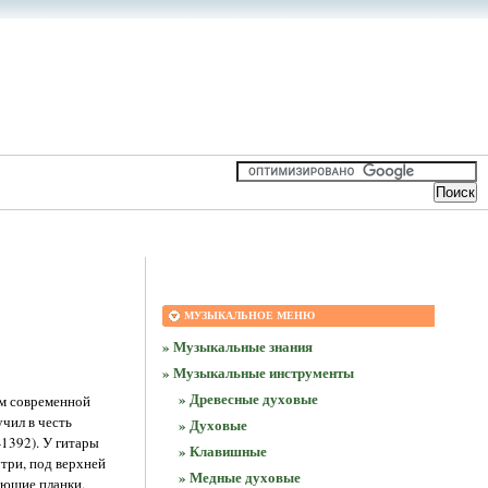
МУЗЫКАЛЬНОЕ МЕНЮ
» Музыкальные знания
» Музыкальные инструменты
» Древесные духовые
ом современной
учил в честь
» Духовые
-1392). У гитары
» Клавишные
три, под верхней
» Медные духовые
ующие планки,