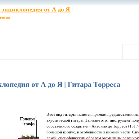
энциклопедия от А до Я |
менты
опедия от А до Я | Гитара Торреса
Этот вид гитары является прямым предшественник
акустической гитары. Заглавие этот инструмент пол
собственного создателя - Антонио де Торреса (1317
большой корпус, в особенности в нижней части. Сну
декой, спецефическим образом размещены резонир