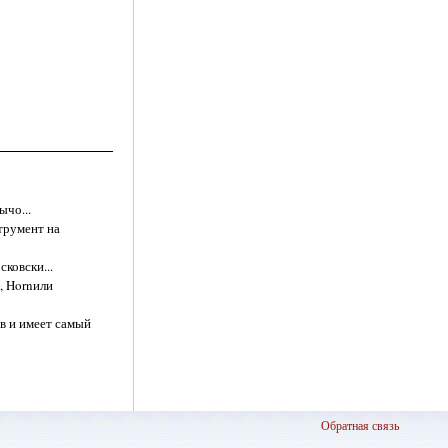
ычо...
трумент на
ковски...
и, Hornили
в и имеет самый
Обратная связь