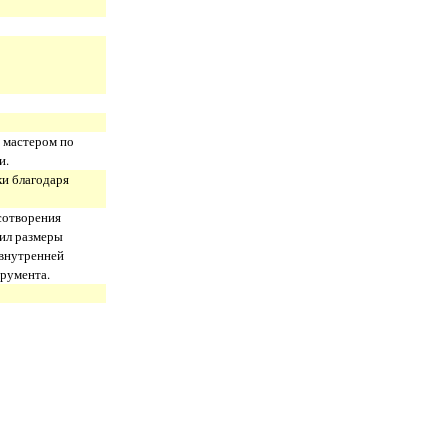
 мастером по
и.
и благодаря
сотворения
ил размеры
 внутренней
трумента.