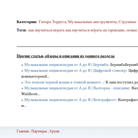
Категории
:
Гитара Торреса
,
Музыкальные инструменты
,
Струнные
Теги
:
как научиться играть как научиться играть на гармошке
,
новые
Прочие статьи, обзоры и описания из данного раздела
»
Музыкальная энциклопедия от А до Я | Беримба
: БеримбаБеримба
»
Музыкальная энциклопедия от А до Я | Цифровой сэмплер
: Циф
компьютерной...
»
Это поиски черной кошки в темной комнате...
: К нам поступил д
»
Музыкальная энциклопедия от А до Я | Валторна - описание
: Ва
Waldhorn...
»
Музыкальная энциклопедия от А до Я | Контрафагот
: Контрафаг
м...
Главная
Партнеры
Архив
|
|