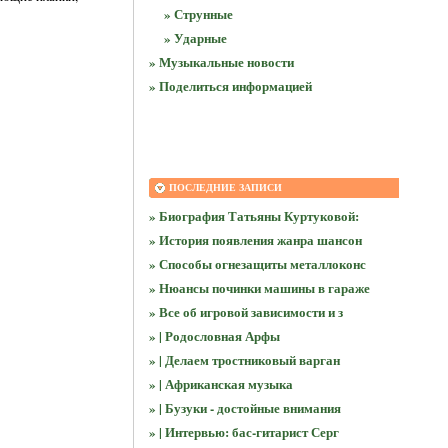
» Струнные
» Ударные
» Музыкальные новости
» Поделиться информацией
ПОСЛЕДНИЕ ЗАПИСИ
» Биография Татьяны Куртуковой:
» История появления жанра шансон
» Способы огнезащиты металлоконс
» Нюансы починки машины в гараже
» Все об игровой зависимости и з
» | Родословная Арфы
» | Делаем тростниковый варган
» | Африканская музыка
» | Бузуки - достойные внимания
» | Интервью: бас-гитарист Серг