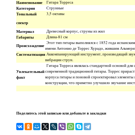
Наименование
Гитара Торреса
Категория
Струнные
Тональный
3,5 октавы
спектр
Материал
Древесный корпус, струны из жил
Габариты
Длина-81 см
Этот тип гитары выполнялся с 1852 года испанским
Происхождение
имени Антонио де Торрес Хурадо, жившим Альмери
Систематизация
Аккомпанирующий инструмент, производящий звук
вибрации струн.
Гитара Торреса являлась стандартной основой для 
Увлекательный
современной традиционной гитары. Торрес прираст
факт
корпуса гитары и поновой спроектировал элементы
конструкции, что приметно улучшило звучание инс
Поделитесь этой записью или добавьте в закладки