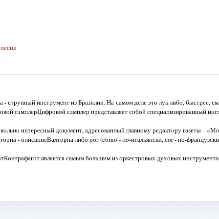
 песни
 - струнный инструмент из Бразилии. На самом деле это лук либо, быстрее, см
ровой сэмплерЦифровой сэмплер представляет собой специапизированный инс
овольно интересный документ, адресованный главному редактору газеты «Мос
лторна - описаниеВалторна либо рог (corno - по-итальянски, соr - по-французск
отКонтрафагот является самым большим из оркестровых духовых инструменто