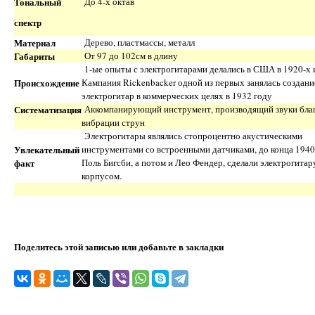
Тональный
До 4-х октав
спектр
Материал
Дерево, пластмассы, металл
Габариты
От 97 до 102см в длину
1-ые опыты с электрогитарами делались в США в 1920-х и
Происхождение
Кампания Rickenbacker одной из первых занялась создан
электрогитар в коммерческих целях в 1932 году
Систематизация
Аккомпанирующий инструмент, производящий звуки бла
вибрации струн
Электрогитары являлись стопроцентно акустическими
Увлекательный
инструментами со встроенными датчиками, до конца 1940-х
факт
Поль Бигсби, а потом и Лео Фендер, сделали электрогитар
корпусом.
Поделитесь этой записью или добавьте в закладки