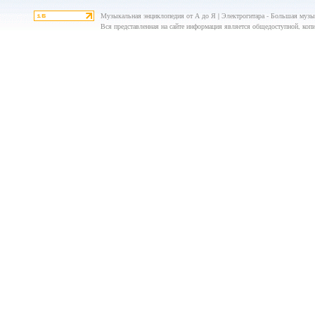
Музыкальная энциклопедия от А до Я | Электрогитара - Большая музык
Вся представленная на сайте информация является общедоступной, копир