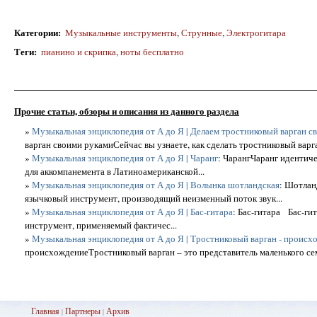
Категории
:
Музыкальные инструменты
,
Струнные
,
Электрогитара
Теги
:
пианино и скрипка
,
ноты бесплатно
Прочие статьи, обзоры и описания из данного раздела
»
Музыкальная энциклопедия от А до Я | Делаем тростниковый варган с
варган своими рукамиСейчас вы узнаете, как сделать тростниковый варга
»
Музыкальная энциклопедия от А до Я | Чаранг
: ЧарангЧаранг идентиче
для аккомпанемента в Латиноамериканской...
»
Музыкальная энциклопедия от А до Я | Волынка шотландская
: Шотлан
язычковый инструмент, производящий неизменный поток звук...
»
Музыкальная энциклопедия от А до Я | Бас-гитара
: Бас-гитара Бас-ги
инструмент, применяемый фактичес...
»
Музыкальная энциклопедия от А до Я | Тростниковый варган - происх
происхождениеТростниковый варган – это представитель маленького сем
Главная
Партнеры
Архив
|
|