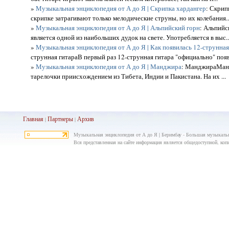
»
Музыкальная энциклопедия от А до Я | Скрипка хардангер
: Скрип
скрипке затрагивают только мелодические струны, но их колебания..
»
Музыкальная энциклопедия от А до Я | Альпийский горн
: Альпийс
является одной из наибольших дудок на свете. Употребляется в выс..
»
Музыкальная энциклопедия от А до Я | Как появилась 12-струнная
струнная гитараВ первый раз 12-струнная гитара "официально" появи
»
Музыкальная энциклопедия от А до Я | Манджира
: МанджираМанд
тарелочки приисхождением из Тибета, Индии и Пакистана. На их ...
Главная
Партнеры
Архив
|
|
Музыкальная энциклопедия от А до Я | Беримбау - Большая музыкальна
Вся представленная на сайте информация является общедоступной, копир