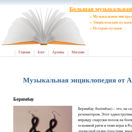
Большая музыкальная 
» Музыкальные инстру
» Энциклопедия музыки
» История музыки
Главная
Блог
Архивы
Магазин
Музыкальная энциклопедия от А 
Беримбау
Беримбау (berimbau) – это, на с
резонатором. Этот однострунн
вправду снаружи похож на боев
основной ритм и темп игры в Род
древесной палки (тростник, вре