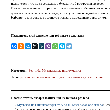
полируется чуть не до зеркальноо блеска, чтоб воскресить дерево.
В качестве акустического резонатора испольузется обычная тыква, прав
делается cabaca (калебасы) - сосуды с высушенной и выдолбленной сер
barbante - это и есть тот резонатор-тыква, с вырезанным отверстием.
Поделитесь этой записью или добавьте в закладки
Категории
:
Беримба
,
Музыкальные инструменты
Теги
:
русские музыкальные инструменты
,
скачать музыку пианино
Прочие статьи, обзоры и описания из данного раздела
»
Музыкальная энциклопедия от А до Я | Безладовая бас-гитара
: Бе
бас-гитаре играют как на классическом контрабасе, так как на н...