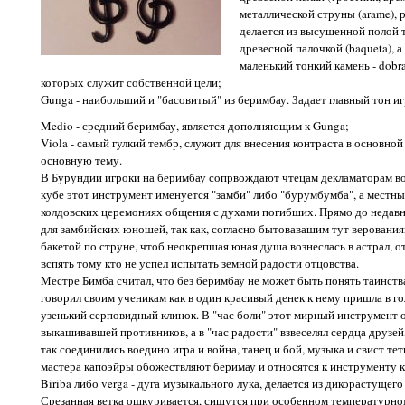
металлической струны (arame), р
делается из высушенной полой 
древесной палочкой (baqueta), а
маленький тонкий камень - dobra
которых служит собственной цели;
Gunga - наибольший и "басовитый" из беримбау. Задает главный тон и
Medio - средний беримбау, является дополняющим к Gunga;
Viola - самый гулкий тембр, служит для внесения контраста в основной
основную тему.
В Бурундии игроки на беримбау сопрвождают чтецам декламаторам во
кубе этот инструмент именуется "замби" либо "бурумбумба", а местны
колдовских церемониях общения с духами погибших. Прямо до недав
для замбийских юношей, так как, согласно бытовавашим тут верования
бакетой по струне, чтоб неокрепшая юная душа вознеслась в астрал, от
вспять тому кто не успел испытать земной радости отцовства.
Местре Бимба считал, что без беримбау не может быть понять таинств
говорил своим ученикам как в один красивый денек к нему пришла в г
узенький серповидный клинок. В "час боли" этот мирный инструмент 
выкашивавшей противников, а в "час радости" взвеселял сердца друзей,
так соединились воедино игра и война, танец и бой, музыка и свист те
мастера капоэйры обожествляют беримау и относятся к инструменту к
Biriba либо verga - дуга музыкального лука, делается из дикорастущего
Срезанная ветка ошкуривается, сишутся при особенном температурно