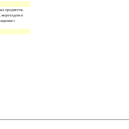
ных предметов,
, мореходом и
ращении с