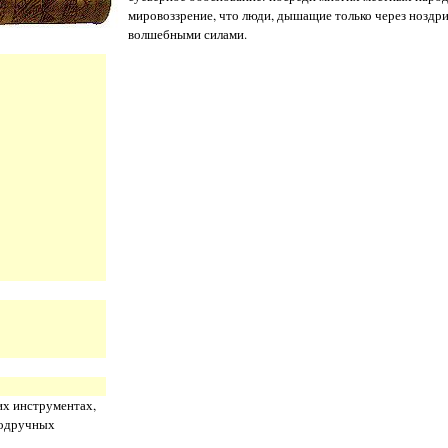
мировоззрение, что люди, дышащие только через ноздри
волшебными силами.
их инструментах,
подручных