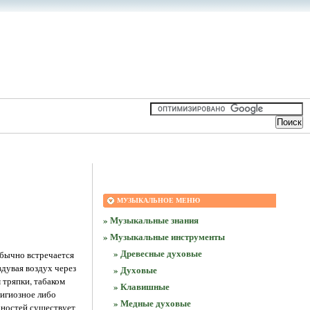
МУЗЫКАЛЬНОЕ МЕНЮ
» Музыкальные знания
» Музыкальные инструменты
» Древесные духовые
обычно встречается
вдувая воздух через
» Духовые
м тряпки, табаком
» Клавишные
лигиозное либо
» Медные духовые
дностей существует