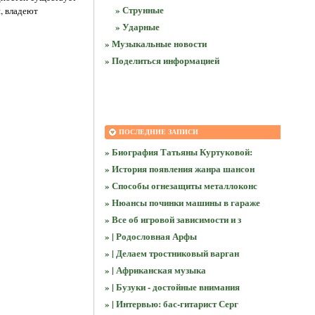
» Струнные
, владеют
» Ударные
» Музыкальные новости
» Поделиться информацией
ПОСЛЕДНИЕ ЗАПИСИ
» Биография Татьяны Куртуковой:
» История появления жанра шансон
» Способы огнезащиты металлоконс
» Нюансы починки машины в гараже
» Все об игровой зависимости и з
» | Родословная Арфы
» | Делаем тростниковый варган
» | Африканская музыка
» | Бузуки - достойные внимания
» | Интервью: бас-гитарист Серг