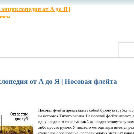
энциклопедия от А до Я |
менты
опедия от А до Я | Носовая флейта
Носовая флейта представляет собой буковую трубку и 
на островах Тихого океана. На носовой флейте играют, 
одну ноздрю, в то время как 2-ая ноздря заткнута куско
либо просто рукою. У такового метода игры имеется ре
суеверное обоснование: посреди многих местных наро