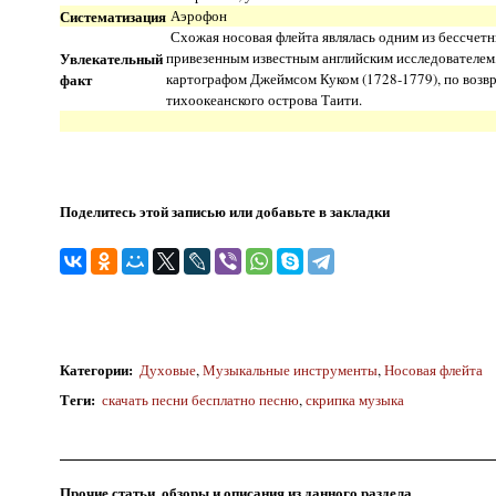
Систематизация
Аэрофон
Схожая носовая флейта являлась одним из бессчет
Увлекательный
привезенным известным английским исследователем
факт
картографом Джеймсом Куком (1728-1779), по возв
тихоокеанского острова Таити.
Поделитесь этой записью или добавьте в закладки
Категории
:
Духовые
,
Музыкальные инструменты
,
Носовая флейта
Теги
:
скачать песни бесплатно песню
,
скрипка музыка
Прочие статьи, обзоры и описания из данного раздела